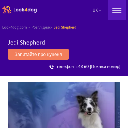
Look4dog.com
Розплідник
Jedi Shepherd
Jedi Shepherd
Запитайте про цуценя
телефон:
+48 60 [Покажи номер]