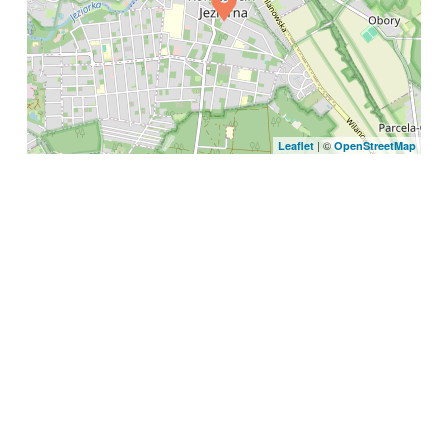
| ©
Leaflet
OpenStreetMap