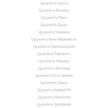
Цуценята Одеса
Цуценята Вінниця
Цуценята Рівне
Цуценята Луцьк
Цуценята Черкаси
Цуценята Івано-Франківськ
Цуценята Хмельницький
Цуценята Тернопіль
Цуценята Чернівці
Цуценята Житомир
Цуценята Біла Церква
Цуценята Умань
Цуценята Кривий Ріг
Цуценята Миколаїв
Цуценята Запоріжжя