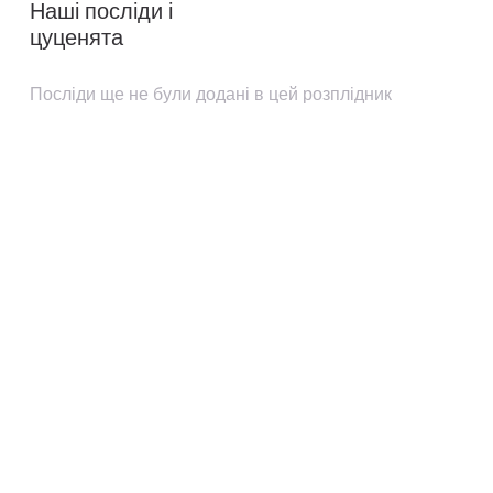
Наші посліди і
цуценята
Посліди ще не були додані в цей розплідник