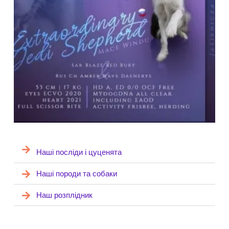
Наші посліди і цуценята
Наші породи та собаки
Наш розплідник