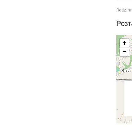
Rodzinn
Розт
+
−