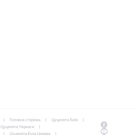
Головна сторінка
Цуценята Київ
Цуценята Черкаси
Цуценята Біла Церква