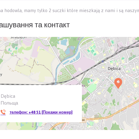
a hodowla, mamy tylko 2 suczki które mieszkają z nami i są naszy
ашування та контакт
Dębica
Польща
телефон:
+48 51 [Покажи номер]