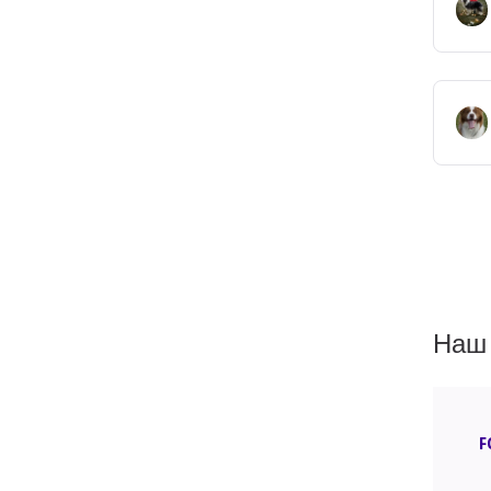
Наш 
F