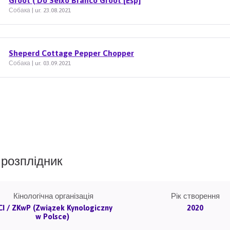
Groot ( Do Seixo Branco Groot [Esp]
Собака | ur. 23.08.2021
Sheperd Cottage Pepper Chopper
Собака | ur. 03.09.2021
розплідник
Кінологічна організація
Рік створення
CI / ZKwP (Związek Kynologiczny
2020
w Polsce)