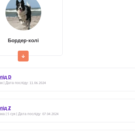
Бордер-колі
лід D
ак | Дата посліду: 11.06.2024
лід Z
ка | 5 сук | Дата посліду: 07.04.2024