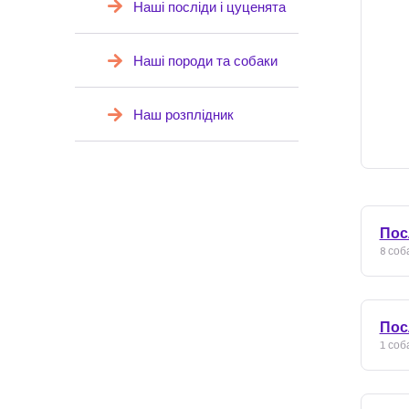
Наші посліди і цуценята
Наші породи та собаки
Наш розплідник
Пос
8 соб
Пос
1 соба