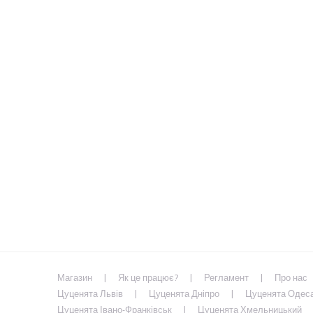
Магазин
Як це працює?
Регламент
Про нас
Цуценята Львів
Цуценята Дніпро
Цуценята Одес
Цуценята Івано-Франківськ
Цуценята Хмельницький