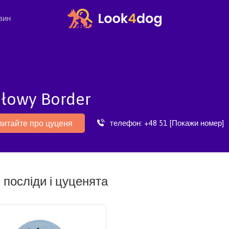
зин
dłowy Border
телефон:
+48 51 [Покажи номер]
питайте про цуценя
 посліди і цуценята