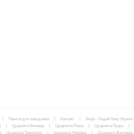
Пакети для заводчиків
Контакт
Акція - Подай Лапу Україні
а
Цуценята Вінниця
Цуценята Рівне
Цуценята Луцьк
Цуценята Тернопіль
Цуценята Чернівці
Цуценята Житомир