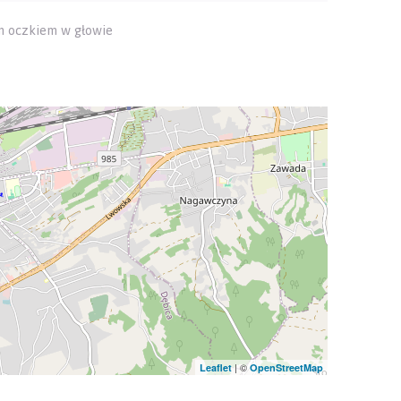
m oczkiem w głowie
| ©
Leaflet
OpenStreetMap