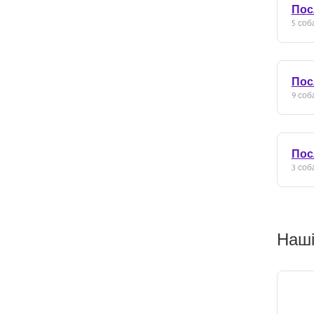
Пос
5 соба
Пос
9 соба
Пос
3 соба
Наші