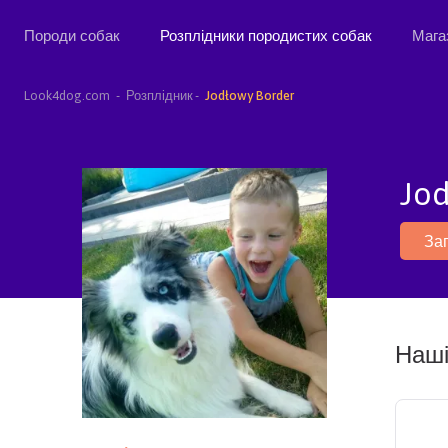
Породи собак
Розплідники породистих собак
Мага
Look4dog.com
Розплідник
Jodłowy Border
Jo
За
Наші