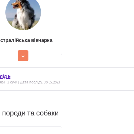
стралійська вівчарка
лід E
ки | 3 суки | Дата посліду: 30.05.2023
 породи та собаки