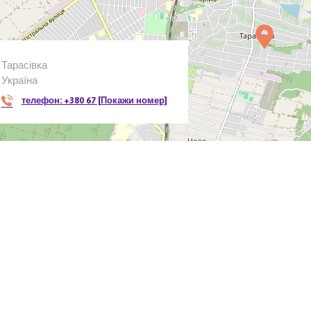
Тарасівка
Україна
телефон:
+380 67 [Покажи номер]