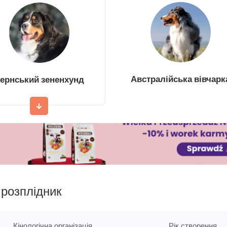
Австралійська вівчарк
ернський зененхунд
розплідник
Кінологічна організація
Рік створення