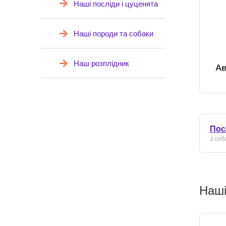
Наші посліди і цуценята
Наші породи та собаки
Наш розплідник
Ав
Пос
2 соба
Наші