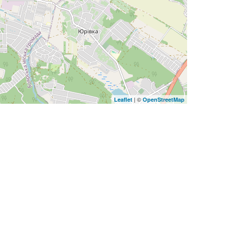
| ©
Leaflet
OpenStreetMap