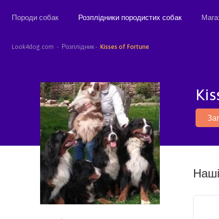
Породи собак
Розплідники породистих собак
Мага
Look4dog.com
Розплідник
Kisses of Fortune
Kis
За
Наші