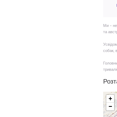
Ми – не
та авст
Усвідом
собак, 
Головни
тривалі
Розт
+
−