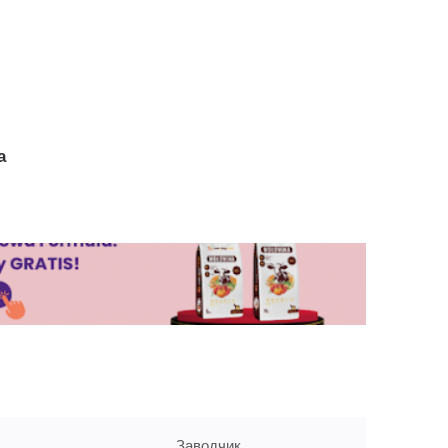
а
Заводчик