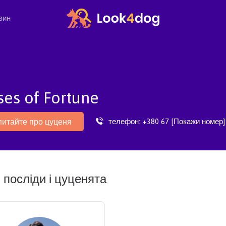
зин
ses of Fortune
телефон:
+380 67 [Покажи номер]
питайте про цуценя
 посліди і цуценята