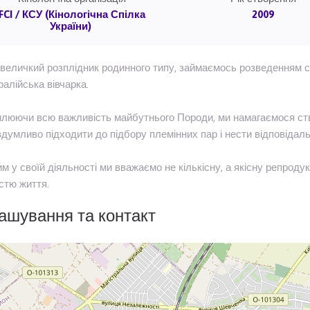
FCI / КСУ (Кінологічна Спілка
2009
України)
величкий розплідник родинного типу, займаємось розведенням с
ралійська вівчарка.
люючи всю важливість майбутнього Породи, ми намагаємося ств
вдумливо підходити до підбору племінних пар і нести відповідаль
м у своїй діяльності ми вважаємо не кількісну, а якісну репрод
стю життя.
ашування та контакт