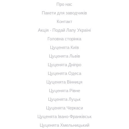
Про нас
Пакети для заводчиків
Контакт
Акція - Подай Лапу Україні
Головна сторінка
Цуценята Київ
Цуценята Львів
Цуценята Дніпро
Цуценята Одеса
Цуценята Вінниця
Цуценята Рівне
Цуценята Луцьк
Цуценята Черкаси
Цуценята Івано-Франківськ
Цуценята Хмельницький