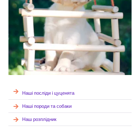
Наші посліди і цуценята
Наші породи та собаки
Наш розплідник