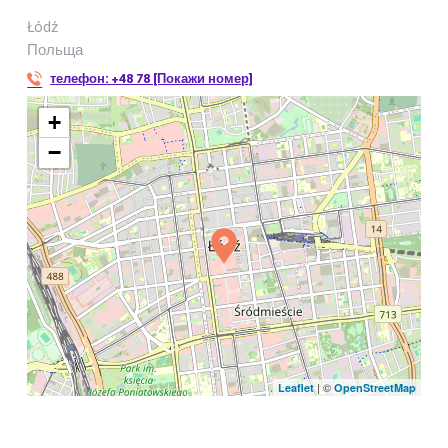
Łódź
Польща
телефон:
+48 78 [Покажи номер]
+
−
| ©
Leaflet
OpenStreetMap