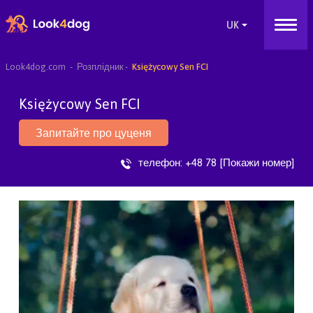
Look4dog.com
Розплідник
Księżycowy Sen FCI
Księżycowy Sen FCI
Запитайте про цуценя
телефон:
+48 78 [Покажи номер]