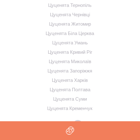
Цуценята Тернопіль
Цуценята Чернівці
Цуценята Житомир
Цуценята Біла Церква
Цуценята Умань
Цуценята Кривий Ріг
Цуценята Миколаїв
Цуценята Запоріжжя
Цуценята Харків
Цуценята Полтава
Цуценята Суми
Цуценята Кременчук