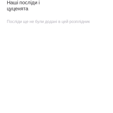
Наші посліди і
цуценята
Посліди ще не були додані в цей розплідник