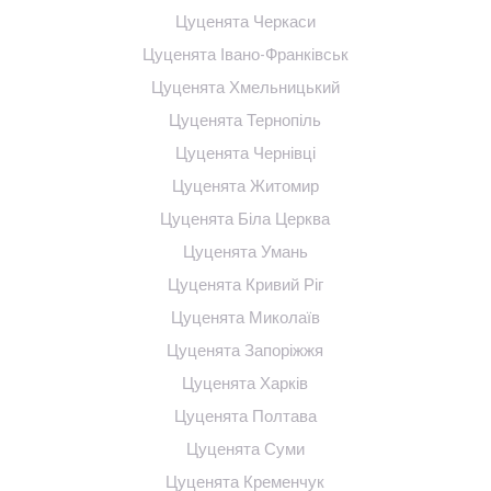
Цуценята Черкаси
Цуценята Івано-Франківськ
Цуценята Хмельницький
Цуценята Тернопіль
Цуценята Чернівці
Цуценята Житомир
Цуценята Біла Церква
Цуценята Умань
Цуценята Кривий Ріг
Цуценята Миколаїв
Цуценята Запоріжжя
Цуценята Харків
Цуценята Полтава
Цуценята Суми
Цуценята Кременчук