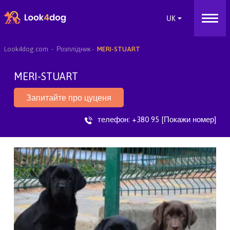
Look4dog.com
Розплідник
MERI-STUART
MERI-STUART
Запитайте про цуценя
телефон:
+380 95 [Покажи номер]