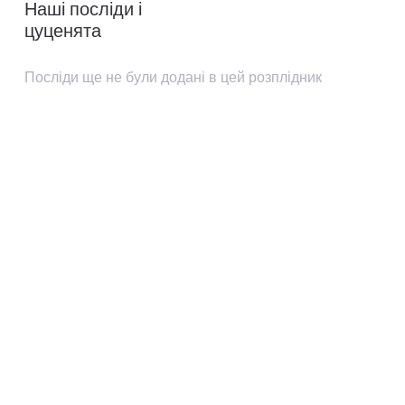
Наші посліди і
цуценята
Посліди ще не були додані в цей розплідник