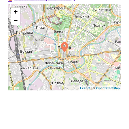
+
−
| ©
Leaflet
OpenStreetMap