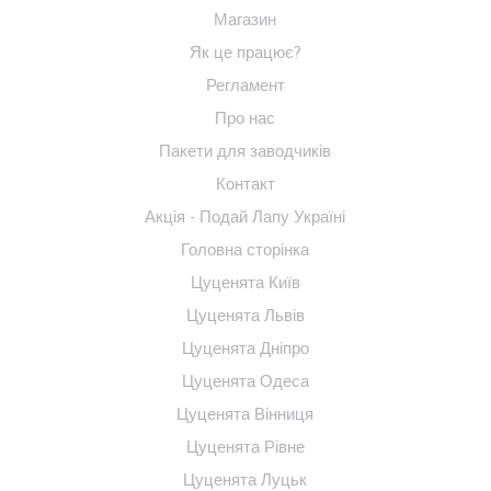
Магазин
Як це працює?
Регламент
Про нас
Пакети для заводчиків
Контакт
Акція - Подай Лапу Україні
Головна сторінка
Цуценята Київ
Цуценята Львів
Цуценята Дніпро
Цуценята Одеса
Цуценята Вінниця
Цуценята Рівне
Цуценята Луцьк