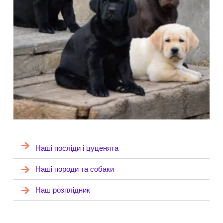
Наші посліди і цуценята
Наші породи та собаки
Наш розплідник