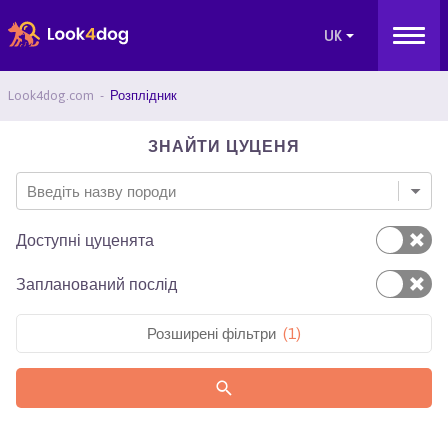
Look4dog.com
Розплідник
ЗНАЙТИ ЦУЦЕНЯ
Введіть назву породи
Доступні цуценята
Запланований послід
Розширені фільтри
(
1
)