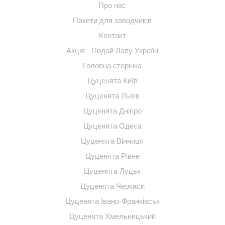
Про нас
Пакети для заводчиків
Контакт
Акція - Подай Лапу Україні
Головна сторінка
Цуценята Київ
Цуценята Львів
Цуценята Дніпро
Цуценята Одеса
Цуценята Вінниця
Цуценята Рівне
Цуценята Луцьк
Цуценята Черкаси
Цуценята Івано-Франківськ
Цуценята Хмельницький