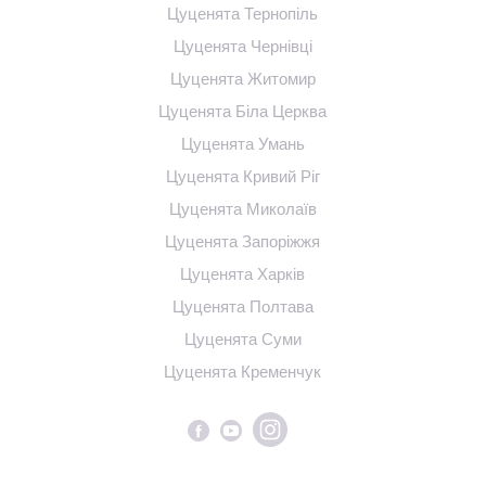
Цуценята Тернопіль
Цуценята Чернівці
Цуценята Житомир
Цуценята Біла Церква
Цуценята Умань
Цуценята Кривий Ріг
Цуценята Миколаїв
Цуценята Запоріжжя
Цуценята Харків
Цуценята Полтава
Цуценята Суми
Цуценята Кременчук