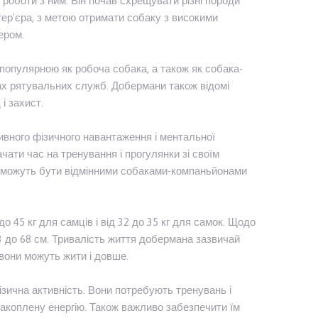
 роботи з ним. Він почав схрещувати різні породи
тер'єра, з метою отримати собаку з високими
ером.
 популярною як робоча собака, а також як собака-
дах рятувальних служб. Добермани також відомі
і захист.
ивного фізичного навантаження і ментальної
ачати час на тренування і прогулянки зі своїм
в і можуть бути відмінними собаками-компаньйонами
 45 кг для самців і від 32 до 35 кг для самок. Щодо
63 до 68 см. Тривалість життя добермана зазвичай
 вони можуть жити і довше.
зична активність. Вони потребують тренувань і
акоплену енергію. Також важливо забезпечити їм