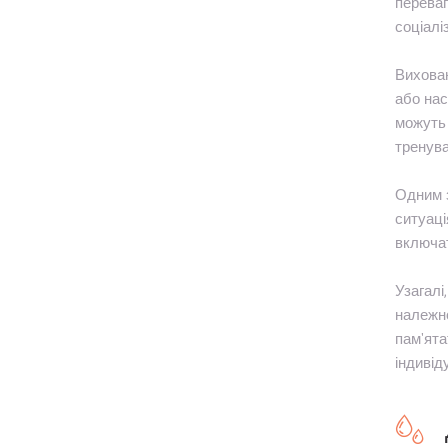
переваг
соціалі
Вихован
або нас
можуть 
тренува
Одним з
ситуаці
включат
Узагалі
належно
пам'ята
індивід