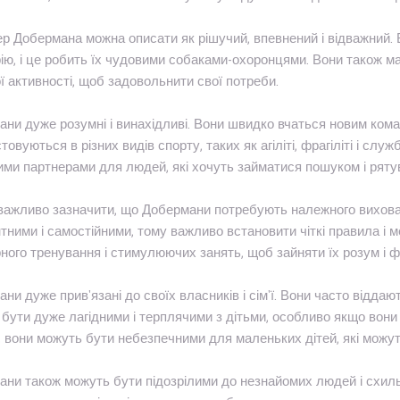
р Добермана можна описати як рішучий, впевнений і відважний. 
ію, і це робить їх чудовими собаками-охоронцями. Вони також ма
ї активності, щоб задовольнити свої потреби.
ни дуже розумні і винахідливі. Вони швидко вчаться новим команд
товуються в різних видів спорту, таких як агіліті, фрагіліті і с
ими партнерами для людей, які хочуть займатися пошуком і рят
важливо зазначити, що Добермани потребують належного вихованн
тними і самостійними, тому важливо встановити чіткі правила і 
ного тренування і стимулюючих занять, щоб зайняти їх розум і фі
ни дуже прив'язані до своїх власників і сім'ї. Вони часто віддают
бути дуже лагідними і терплячими з дітьми, особливо якщо вони 
, вони можуть бути небезпечними для маленьких дітей, які можут
ни також можуть бути підозрілими до незнайомих людей і схиль