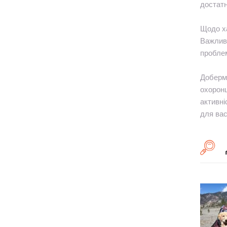
достатн
Щодо ха
Важливо
проблем
Доберма
охоронц
активні
для вас