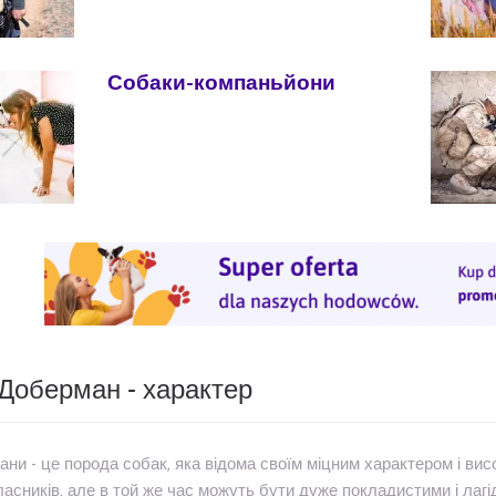
Собаки-компаньйони
Доберман - характер
ни - це порода собак, яка відома своїм міцним характером і вис
ласників, але в той же час можуть бути дуже покладистими і лаг