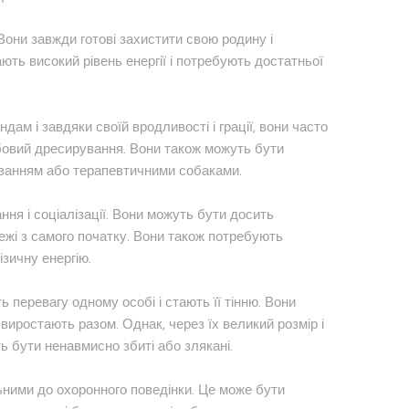
Вони завжди готові захистити свою родину і
ють високий рівень енергії і потребують достатньої
ам і завдяки своїй вродливості і грації, вони часто
лужбовий дресирування. Вони також можуть бути
уванням або терапевтичними собаками.
я і соціалізації. Вони можуть бути досить
межі з самого початку. Вони також потребують
зичну енергію.
ь перевагу одному особі і стають її тінню. Вони
виростають разом. Однак, через їх великий розмір і
ь бути ненавмисно збиті або злякані.
ними до охоронного поведінки. Це може бути