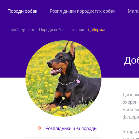
Породи собак
Розплідники породистих собак
Мага
Look4dog.com
Породи собак
Пінчери
Доберман
До
Доберма
охоронн
Вони ві
федерац
Розплідники цієї породи
Історія