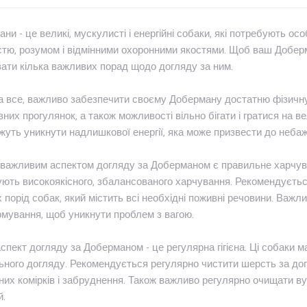
ни - це великі, мускулисті і енергійні собаки, які потребують о
стю, розумом і відмінними охоронними якостями. Щоб ваш Добер
ати кілька важливих порад щодо догляду за ним.
 все, важливо забезпечити своєму Доберману достатню фізичну 
вних прогулянок, а також можливості вільно бігати і гратися на ве
уть уникнути надлишкової енергії, яка може призвести до небаж
важливим аспектом догляду за Доберманом є правильне харчува
ють високоякісного, збалансованого харчування. Рекомендуєть
 порід собак, який містить всі необхідні поживні речовини. Важ
мування, щоб уникнути проблем з вагою.
аспект догляду за Доберманом - це регулярна гігієна. Ці собаки 
ьного догляду. Рекомендується регулярно чистити шерсть за до
их комірків і забруднення. Також важливо регулярно очищати ву
й.