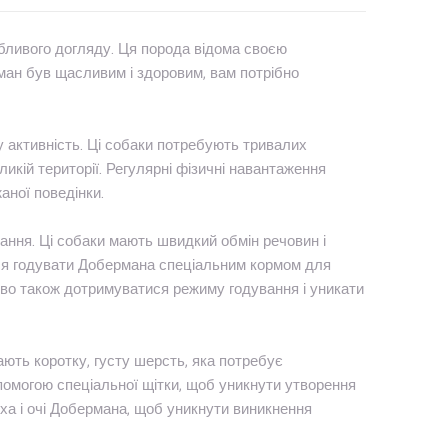
собливого догляду. Ця порода відома своєю
ман був щасливим і здоровим, вам потрібно
активність. Ці собаки потребують тривалих
ликій території. Регулярні фізичні навантаження
аної поведінки.
ння. Ці собаки мають швидкий обмін речовин і
ся годувати Добермана спеціальним кормом для
ливо також дотримуватися режиму годування і уникати
мають коротку, густу шерсть, яка потребує
помогою спеціальної щітки, щоб уникнути утворення
ха і очі Добермана, щоб уникнути виникнення