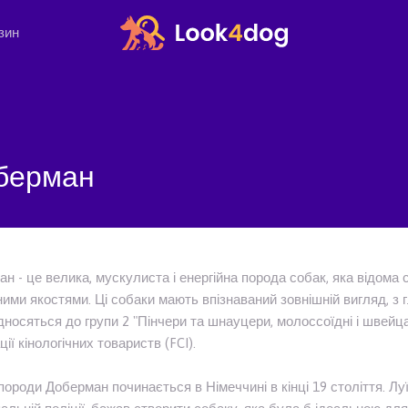
зин
берман
н - це велика, мускулиста і енергійна порода собак, яка відома 
ими якостями. Ці собаки мають впізнаваний зовнішній вигляд, з 
дносяться до групи 2 "Пінчери та шнауцери, молоссоїдні і швейца
ії кінологічних товариств (FCI).
 породи Доберман починається в Німеччині в кінці 19 століття. Л