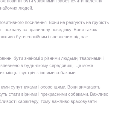
кож повинні бути уважними і забезпечити належну
езнайомих людей.
позитивного посилення. Вони не реагують на грубість
 і похвалу за правильну поведінку. Вони також
ажливо бути спокійним і впевненим під час
винні бути знайомі з різними людьми, тваринами і
і впевнено в будь-якому середовищі. Це може
их місць і зустріч з іншими собаками.
ейними супутниками і охоронцями. Вони вимагають
жуть стати вірними і прекрасними собаками. Важливо
обливості характеру, тому важливо враховувати