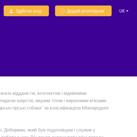
Здійсни вхід
Додай розплідник
своєю відданістю, інтелектом і відмінними
гладкою шерстю, міцним тілом і виразними м'язами.
рські гірські собаки" за класифікацією Міжнародної
уїс Доберман, який був податківцем і служив у