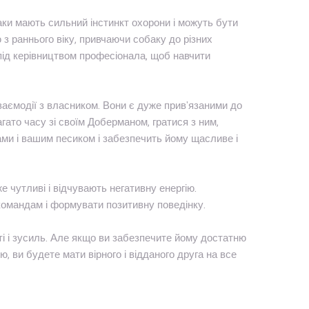
аки мають сильний інстинкт охорони і можуть бути
з раннього віку, привчаючи собаку до різних
 під керівництвом професіонала, щоб навчити
заємодії з власником. Вони є дуже прив'язаними до
гато часу зі своїм Доберманом, гратися з ним,
вами і вашим песиком і забезпечить йому щасливе і
е чутливі і відчувають негативну енергію.
командам і формувати позитивну поведінку.
ті і зусиль. Але якщо ви забезпечите йому достатню
ю, ви будете мати вірного і відданого друга на все