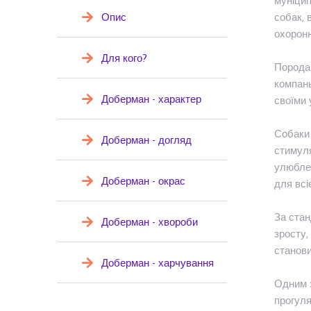
муніцип
Опис
собак, 
охоронн
Для кого?
Порода 
компань
Доберман - характер
своїми 
Собаки 
Доберман - догляд
стимуля
улюблен
Доберман - окрас
для всі
За стан
Доберман - хвороби
зросту,
станови
Доберман - харчування
Одним з
прогуля