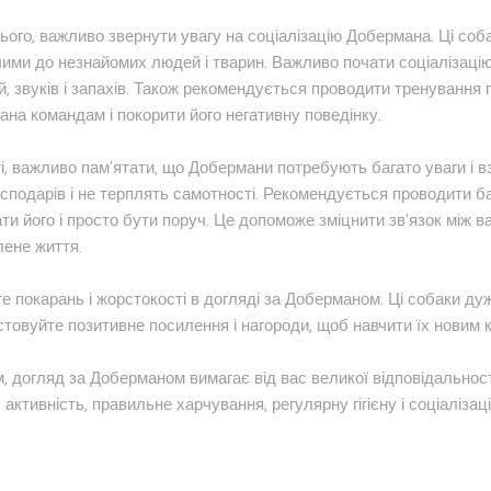
ього, важливо звернути увагу на соціалізацію Добермана. Ці соб
лими до незнайомих людей і тварин. Важливо почати соціалізацію 
й, звуків і запахів. Також рекомендується проводити тренування
на командам і покорити його негативну поведінку.
, важливо пам'ятати, що Добермани потребують багато уваги і в
осподарів і не терплять самотності. Рекомендується проводити ба
ти його і просто бути поруч. Це допоможе зміцнити зв'язок між 
ене життя.
е покарань і жорстокості в догляді за Доберманом. Ці собаки дуж
товуйте позитивне посилення і нагороди, щоб навчити їх новим 
, догляд за Доберманом вимагає від вас великої відповідальнос
 активність, правильне харчування, регулярну гігієну і соціалізаці