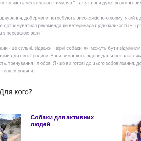
ю кількість ментальної стимуляції, так як вони дуже розумні і ви
рчування, добермани потребують високоякісного корму, який від
 дотримуватися рекомендацій ветеринара щодо кількості їжі і р
 з перевагою ваги.
ни - це сильні, відважні і вірні собаки, які можуть бути відмінн
ями для своєї родини. Вони вимагають відповідального власник
сть, тренування і любов. Якщо ви готові до цього зобов'язання, 
 і вашої родини.
Для кого?
Собаки для активних
людей