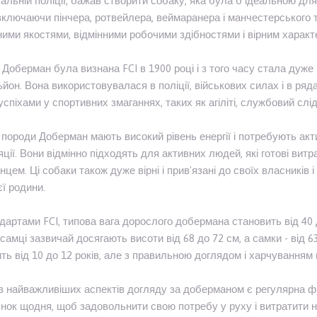
альній поліції, бажав створити собаку, яка була б ідеальною для
включаючи пінчера, ротвейлера, веймаранера і манчестерського 
ими якостями, відмінними робочими здібностями і вірним характ
Доберман була визнана FCI в 1900 році і з того часу стала дуже
йон. Вона використовувалася в поліції, військових силах і в ря
успіхами у спортивних змаганнях, таких як агіліті, службовий слід 
породи Доберман мають високий рівень енергії і потребують акт
ції. Вони відмінно підходять для активних людей, які готові витр
цем. Ці собаки також дуже вірні і прив'язані до своїх власникі
єї родини.
дартами FCI, типова вага дорослого добермана становить від 40 до
 самці зазвичай досягають висоти від 68 до 72 см, а самки - від 
ть від 10 до 12 років, але з правильною доглядом і харчуванням
 найважливіших аспектів догляду за доберманом є регулярна фі
нок щодня, щоб задовольнити свою потребу у руху і витратити н