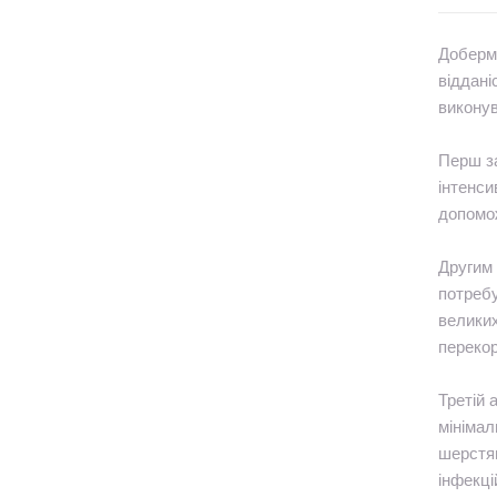
Доберма
віддані
виконув
Перш за
інтенси
допомож
Другим 
потребу
великих
перекор
Третій 
мінімал
шерстян
інфекці