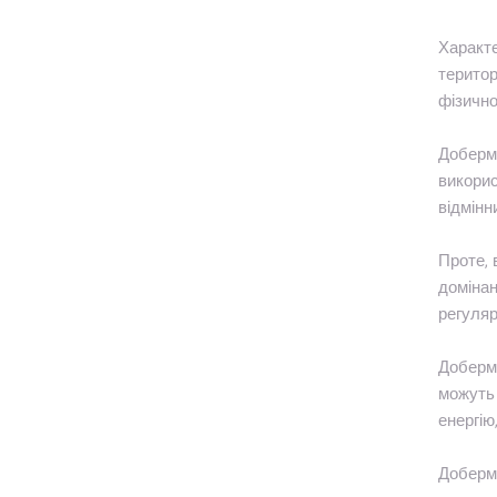
Характе
територ
фізично
Доберма
викорис
відмінн
Проте, 
домінан
регуляр
Доберма
можуть 
енергію
Доберма