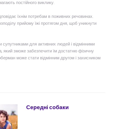
магають постійного виклику.
повідає їхнім потребам в поживних речовинах.
озподілу прийому їжі протягом дня, щоб уникнути
ими супутниками для активних людей і відмінними
а, який зможе забезпечити їм достатню фізичну
доберман може стати відмінним другом і захисником
Середні собаки