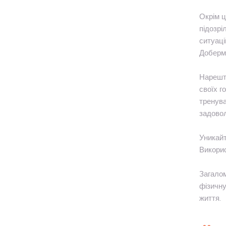
Окрім ц
підозрі
ситуаці
Доберма
Нарешті
своїх г
тренува
задовол
Уникайт
Викорис
Загалом
фізичну
життя.