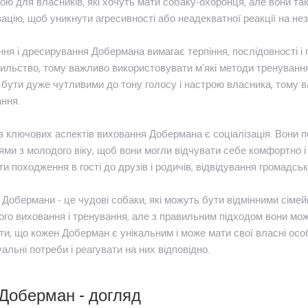
ою для власників, які хочуть мати собаку-охоронця, але вони та
зацію, щоб уникнути агресивності або неадекватної реакції на н
ня і дресирування Добермана вимагає терпіння, послідовності і 
ильство, тому важливо використовувати м'які методи тренування
бути дуже чутливими до тону голосу і настрою власника, тому в
ння.
 ключових аспектів виховання Добермана є соціалізація. Вони по
ями з молодого віку, щоб вони могли відчувати себе комфортно 
и походження в гості до друзів і родичів, відвідування громадськ
, Добермани - це чудові собаки, які можуть бути відмінними сім
го виховання і тренування, але з правильним підходом вони мо
ти, що кожен Доберман є унікальним і може мати свої власні ос
уальні потреби і реагувати на них відповідно.
Доберман - догляд