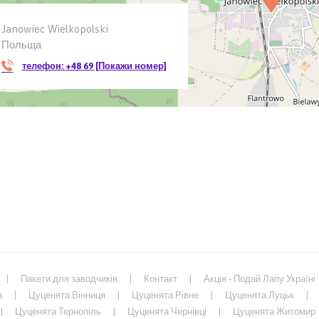
Janowiec Wielkopolski
Польща
телефон:
+48 69 [Покажи номер]
Пакети для заводчиків
Контакт
Акція - Подай Лапу Україні
а
Цуценята Вінниця
Цуценята Рівне
Цуценята Луцьк
Цуценята Тернопіль
Цуценята Чернівці
Цуценята Житомир