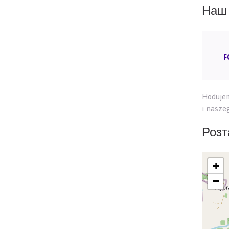
Наш 
F
Hodujem
i nasze
Розт
+
−