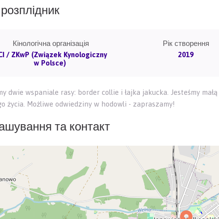
розплідник
Кінологічна організація
Рік створення
CI / ZKwP (Związek Kynologiczny
2019
w Polsce)
y dwie wspaniale rasy: border collie i łajka jakucka. Jesteśmy mał
go życia. Możliwe odwiedziny w hodowli - zapraszamy!
ашування та контакт