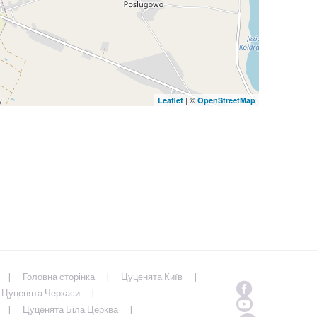
| ©
Leaflet
OpenStreetMap
Головна сторінка
Цуценята Київ
Цуценята Черкаси
Цуценята Біла Церква