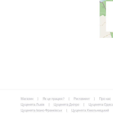
Магазин
Як це працює?
Регламент
Про нас
Цуценята Львів
Цуценята Дніпро
Цуценята Одес
Цуценята Івано-Франківськ
Цуценята Хмельницький