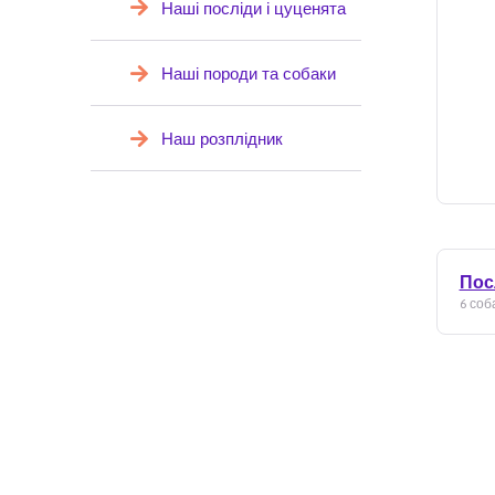
Наші посліди і цуценята
Наші породи та собаки
Наш розплідник
Пос
6 соба