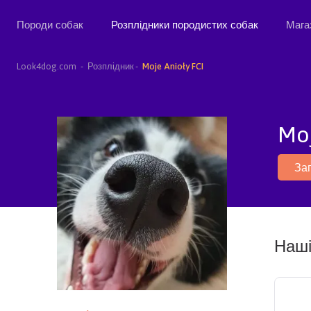
Породи собак
Розплідники породистих собак
Мага
Look4dog.com
Розплідник
Moje Anioły FCI
Moj
За
Наші