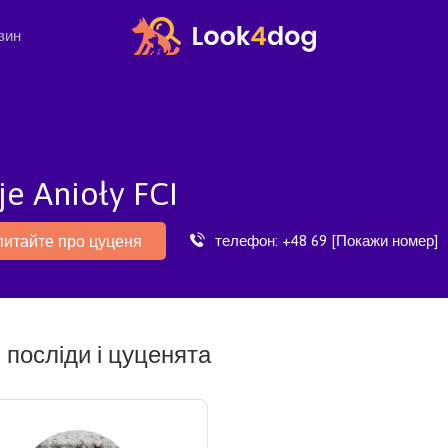
зин
e Anioły FCI
телефон:
+48 69 [Покажи номер]
питайте про цуценя
 посліди і цуценята