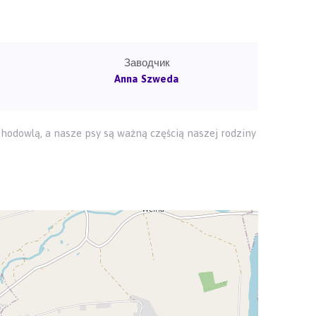
Заводчик
Anna Szweda
ą hodowlą, a nasze psy są ważną częścią naszej rodziny