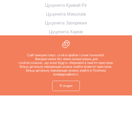
Цуценята Кривий Ріг
Цуценята Миколаїв
Цуценята Запоріжжя
Цуценята Харків
Цуценята Полтава
Цуценята Суми
Сайт використовує cookie-файли і схожі технології.
Цуценята Кременчук
Використання без зміни налаштувань для
cookies означає, що вони будуть збережені в пам'яті пристрою.
Більш детальну інформацію можна знайти в
пам'яті пристрою.
Більш детальну інформацію можна знайти в Політика
конфіденційності
.
Я згоден
shop
Знайти
Запитайте про
Зателефонуйте
Більше
цуценя
цуценя
заводчику
Політика конфіденційності
Copyrights ( c ) 2026 Look4dog.com