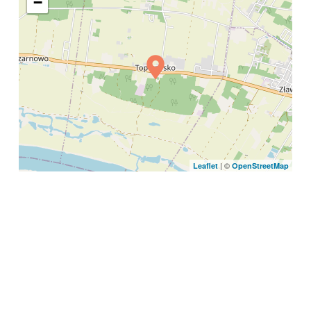
−
| ©
Leaflet
OpenStreetMap