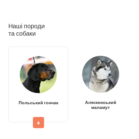
Наші породи
та собаки
Аляскинський
Польський гончак
маламут