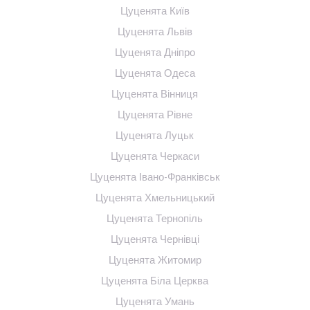
Цуценята Київ
Цуценята Львів
Цуценята Дніпро
Цуценята Одеса
Цуценята Вінниця
Цуценята Рівне
Цуценята Луцьк
Цуценята Черкаси
Цуценята Івано-Франківськ
Цуценята Хмельницький
Цуценята Тернопіль
Цуценята Чернівці
Цуценята Житомир
Цуценята Біла Церква
Цуценята Умань