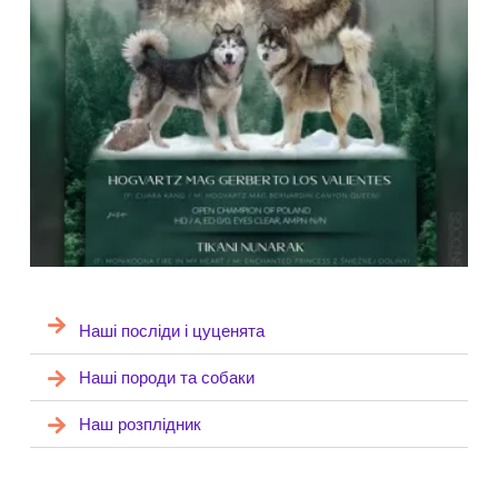
Наші посліди і цуценята
Наші породи та собаки
Наш розплідник