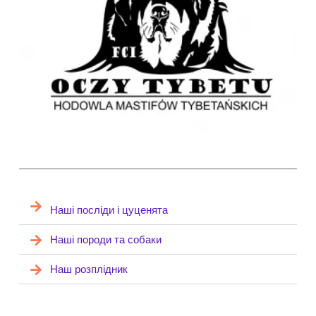
Наші посліди і цуценята
Наші породи та собаки
Наш розплідник