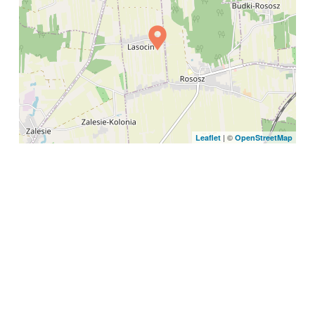
| ©
Leaflet
OpenStreetMap