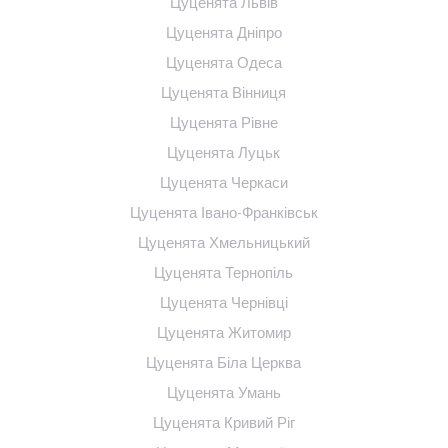
Цуценята Львів
Цуценята Дніпро
Цуценята Одеса
Цуценята Вінниця
Цуценята Рівне
Цуценята Луцьк
Цуценята Черкаси
Цуценята Івано-Франківськ
Цуценята Хмельницький
Цуценята Тернопіль
Цуценята Чернівці
Цуценята Житомир
Цуценята Біла Церква
Цуценята Умань
Цуценята Кривий Ріг