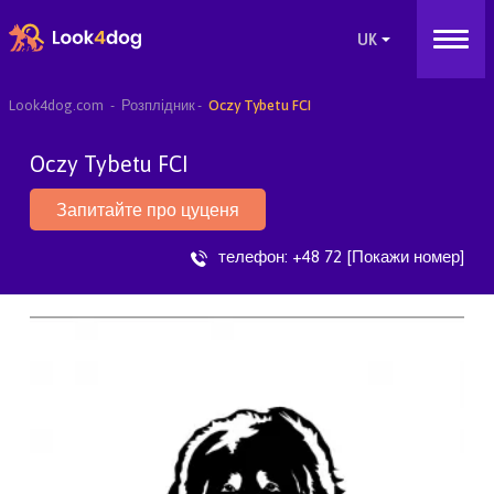
Look4dog.com
Розплідник
Oczy Tybetu FCI
Oczy Tybetu FCI
Запитайте про цуценя
телефон:
+48 72 [Покажи номер]