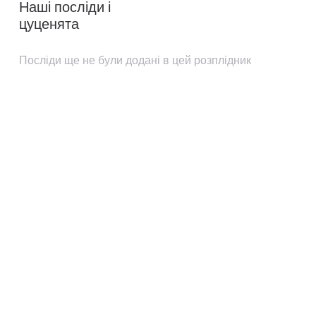
Наші посліди і
цуценята
Посліди ще не були додані в цей розплідник