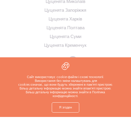
Цуценята Миколаїв
Цуценята Запоріжжя
Цуценята Харків
Цуценята Полтава
Цуценята Суми
Цуценята Кременчук
Сайт використовує cookie-файли і схожі технології.
Використання без зміни налаштувань для
cookies означає, що вони будуть збережені в пам'яті пристрою.
Більш детальну інформацію можна знайти в
пам'яті пристрою.
Більш детальну інформацію можна знайти в Політика
конфіденційності
.
Політика конфіденційності
Я згоден
shop
Знайти
Запитайте про
Зателефонуйте
Більше
цуценя
цуценя
заводчику
Copyrights ( c ) 2026 Look4dog.com