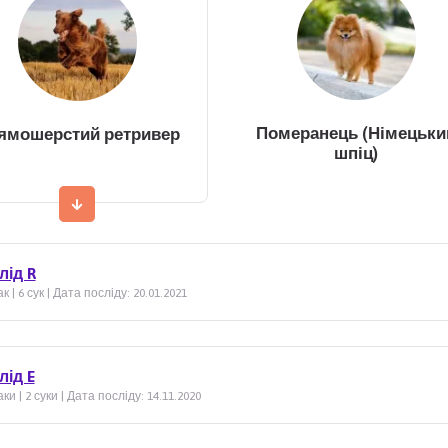
Померанець (Німецьки
ямошерстий ретривер
шпіц)
лід R
к | 6 сук | Дата посліду: 20.01.2021
лід E
ки | 2 суки | Дата посліду: 14.11.2020