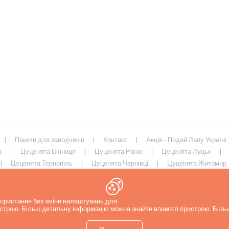
Пакети для заводчиків
Контакт
Акція - Подай Лапу Україні
а
Цуценята Вінниця
Цуценята Рівне
Цуценята Луцьк
Цуценята Тернопіль
Цуценята Чернівці
Цуценята Житомир
иколаїв
Цуценята Запоріжжя
Цуценята Харків
Цуценята 
икористання без зміни налаштувань для
ристрою. Більш детальну інформацію можна знайти в
пам'яті пристрою. Біл