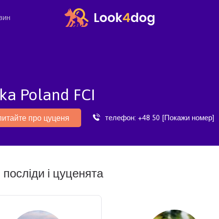
зин
ka Poland FCI
телефон:
+48 50 [Покажи номер]
питайте про цуценя
 посліди і цуценята