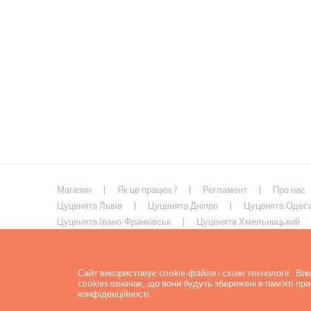
Магазин
Як це працює?
Регламент
Про нас
Цуценята Львів
Цуценята Дніпро
Цуценята Одес
Цуценята Івано-Франківськ
Цуценята Хмельницький
Цуценята Умань
Цуценята Кривий Ріг
Цуценята М
Цуценята Кременчук
Сайт використовує cookie-файли і схожі технології. В
cookies означає, що вони будуть збережені в пам'яті п
конфіденційності
.
Політика конфіденційності