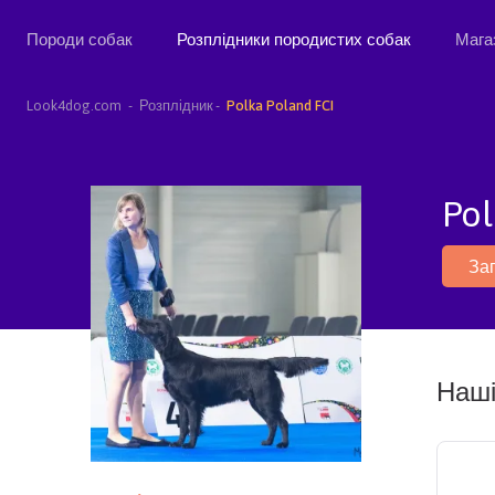
Породи собак
Розплідники породистих собак
Мага
Look4dog.com
Розплідник
Polka Poland FCI
Pol
За
Наші