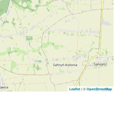
| ©
Leaflet
OpenStreetMap