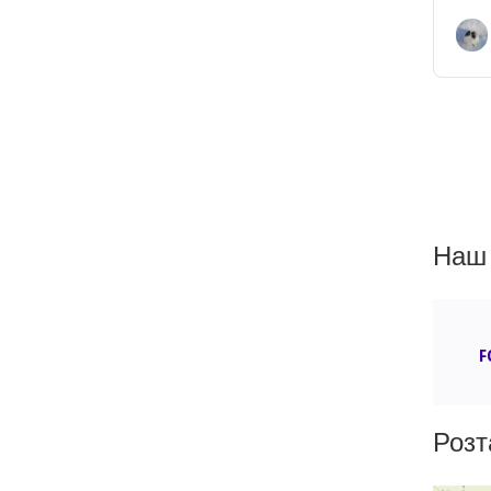
Наш 
F
Розт