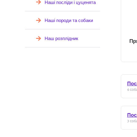
Наші посліди і цуценята
Наші породи та собаки
Наш розплідник
Пр
Пос
6 соба
Пос
3 соба