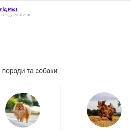
лід Miot
посліду: 28.08.2020
 породи та собаки