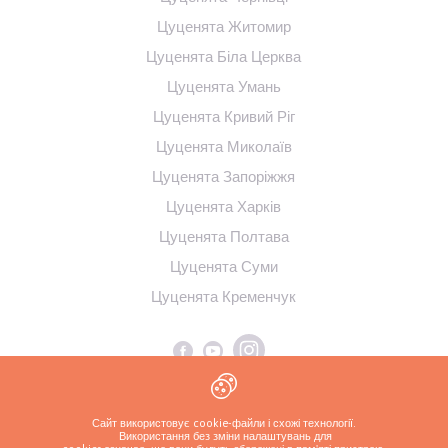
Цуценята Житомир
Цуценята Біла Церква
Цуценята Умань
Цуценята Кривий Ріг
Цуценята Миколаїв
Цуценята Запоріжжя
Цуценята Харків
Цуценята Полтава
Цуценята Суми
Цуценята Кременчук
Сайт використовує cookie-файли і схожі технології.
Використання без зміни налаштувань для