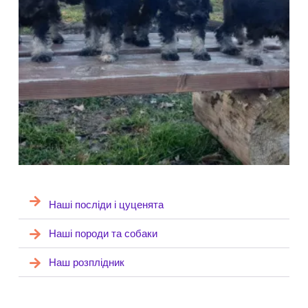
Наші посліди і цуценята
Наші породи та собаки
Наш розплідник