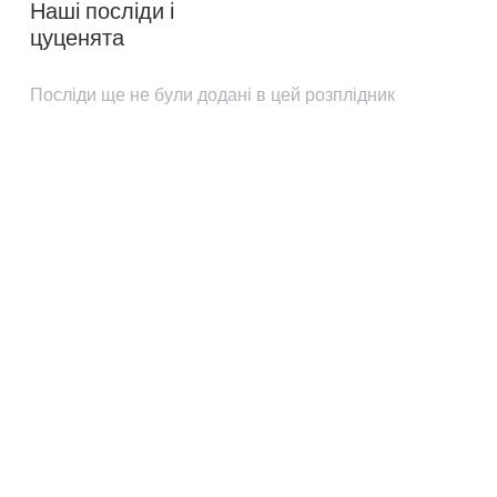
Наші посліди і
цуценята
Посліди ще не були додані в цей розплідник