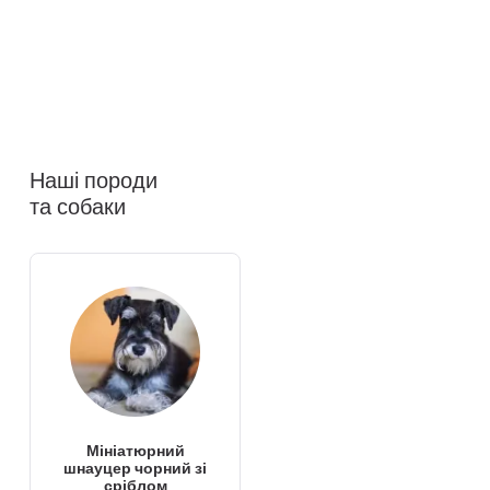
Наші породи
та собаки
Мініатюрний
шнауцер чорний зі
сріблом