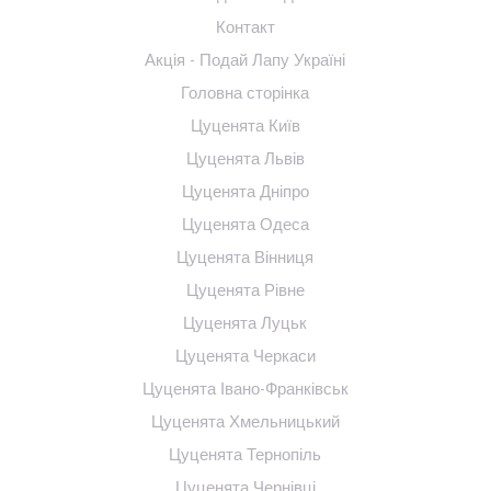
Контакт
Акція - Подай Лапу Україні
Головна сторінка
Цуценята Київ
Цуценята Львів
Цуценята Дніпро
Цуценята Одеса
Цуценята Вінниця
Цуценята Рівне
Цуценята Луцьк
Цуценята Черкаси
Цуценята Івано-Франківськ
Цуценята Хмельницький
Цуценята Тернопіль
Цуценята Чернівці