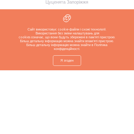
Цуценята Запоріжжя
Цуценята Харків
Цуценята Полтава
Цуценята Суми
Сайт використовує cookie-файли і схожі технології.
Використання без зміни налаштувань для
cookies означає, що вони будуть збережені в пам'яті пристрою.
Цуценята Кременчук
Більш детальну інформацію можна знайти в
пам'яті пристрою.
Більш детальну інформацію можна знайти в Політика
конфіденційності
.
Я згоден
shop
Знайти
Запитайте про
Зателефонуйте
Більше
цуценя
цуценя
заводчику
Політика конфіденційності
Copyrights ( c ) 2026 Look4dog.com