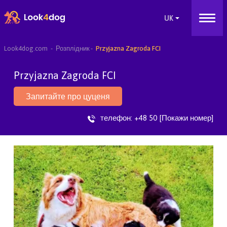
Look4dog.com
Розплідник
Przyjazna Zagroda FCI
Przyjazna Zagroda FCI
Запитайте про цуценя
телефон:
+48 50 [Покажи номер]