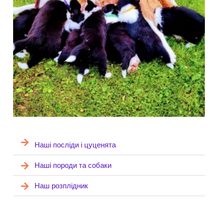
Наші посліди і цуценята
Наші породи та собаки
Наш розплідник