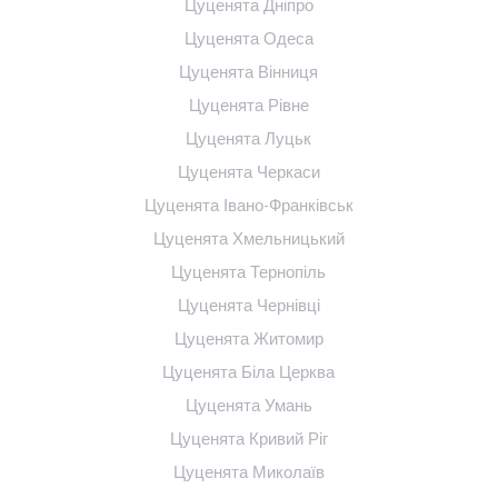
Цуценята Дніпро
Цуценята Одеса
Цуценята Вінниця
Цуценята Рівне
Цуценята Луцьк
Цуценята Черкаси
Цуценята Івано-Франківськ
Цуценята Хмельницький
Цуценята Тернопіль
Цуценята Чернівці
Цуценята Житомир
Цуценята Біла Церква
Цуценята Умань
Цуценята Кривий Ріг
Цуценята Миколаїв