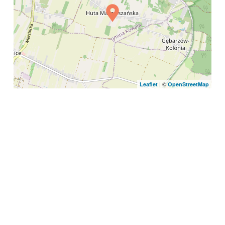
| ©
Leaflet
OpenStreetMap