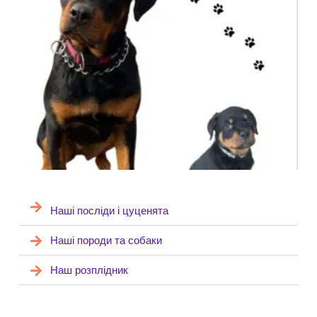
Наші посліди і цуценята
Наші породи та собаки
Наш розплідник