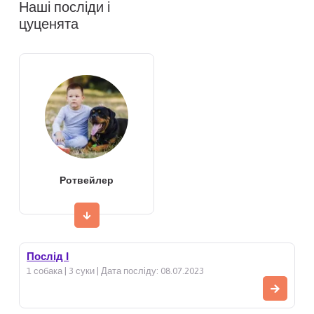
Наші посліди і
цуценята
Ротвейлер
Послід I
1 собака | 3 суки | Дата посліду: 08.07.2023