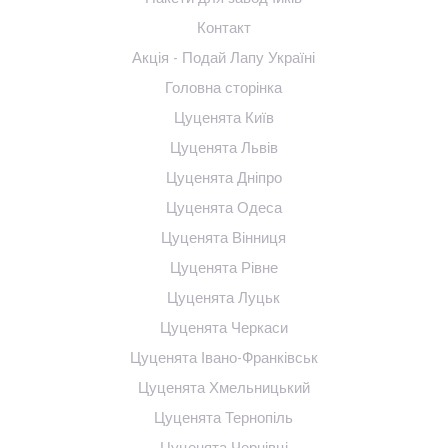
Контакт
Акція - Подай Лапу Україні
Головна сторінка
Цуценята Київ
Цуценята Львів
Цуценята Дніпро
Цуценята Одеса
Цуценята Вінниця
Цуценята Рівне
Цуценята Луцьк
Цуценята Черкаси
Цуценята Івано-Франківськ
Цуценята Хмельницький
Цуценята Тернопіль
Цуценята Чернівці