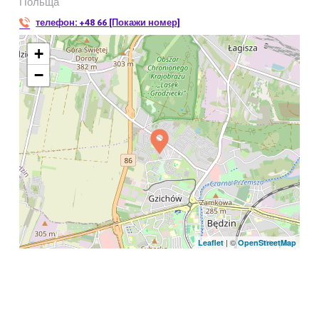
Польща
телефон:
+48 66 [Покажи номер]
+
−
| ©
Leaflet
OpenStreetMap