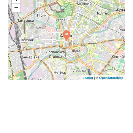
−
| ©
Leaflet
OpenStreetMap