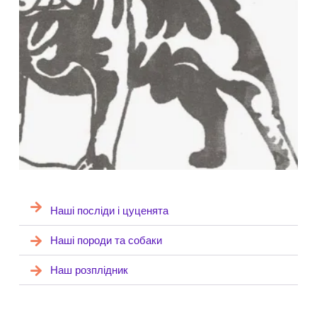
Наші посліди і цуценята
Наші породи та собаки
Наш розплідник