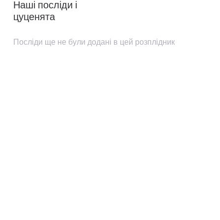
Наші посліди і
цуценята
Посліди ще не були додані в цей розплідник