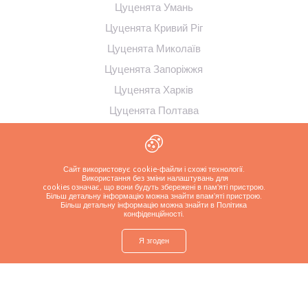
Цуценята Умань
Цуценята Кривий Ріг
Цуценята Миколаїв
Цуценята Запоріжжя
Цуценята Харків
Цуценята Полтава
Цуценята Суми
Цуценята Кременчук
Сайт використовує cookie-файли і схожі технології.
Використання без зміни налаштувань для
cookies означає, що вони будуть збережені в пам'яті пристрою.
Більш детальну інформацію можна знайти в
пам'яті пристрою.
Більш детальну інформацію можна знайти в Політика
конфіденційності
.
Я згоден
shop
Знайти
Запитайте про
Зателефонуйте
Більше
цуценя
цуценя
заводчику
Політика конфіденційності