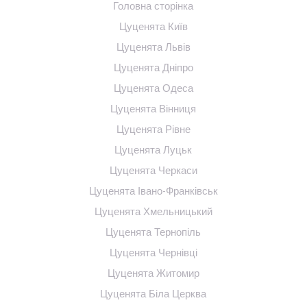
Головна сторінка
Цуценята Київ
Цуценята Львів
Цуценята Дніпро
Цуценята Одеса
Цуценята Вінниця
Цуценята Рівне
Цуценята Луцьк
Цуценята Черкаси
Цуценята Івано-Франківськ
Цуценята Хмельницький
Цуценята Тернопіль
Цуценята Чернівці
Цуценята Житомир
Цуценята Біла Церква