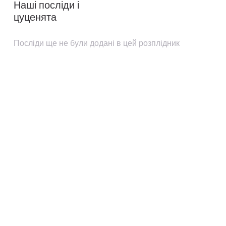
Наші посліди і
цуценята
Посліди ще не були додані в цей розплідник