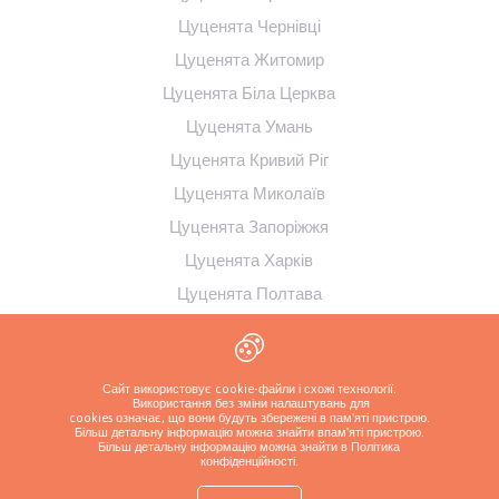
Цуценята Чернівці
Цуценята Житомир
Цуценята Біла Церква
Цуценята Умань
Цуценята Кривий Ріг
Цуценята Миколаїв
Цуценята Запоріжжя
Цуценята Харків
Цуценята Полтава
Цуценята Суми
Цуценята Кременчук
Сайт використовує cookie-файли і схожі технології.
Використання без зміни налаштувань для
cookies означає, що вони будуть збережені в пам'яті пристрою.
Більш детальну інформацію можна знайти в
пам'яті пристрою.
Більш детальну інформацію можна знайти в Політика
конфіденційності
.