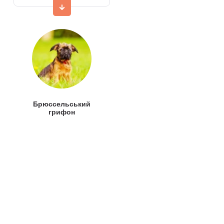
Брюссельський
грифон