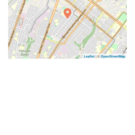
| ©
Leaflet
OpenStreetMap