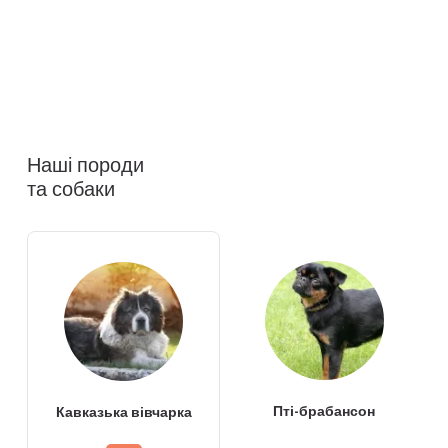
Наші породи
та собаки
Пті-брабансон
Кавказька вівчарка