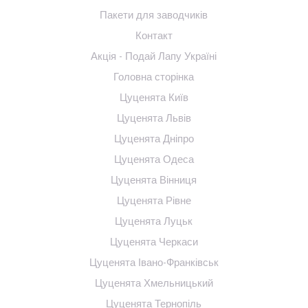
Пакети для заводчиків
Контакт
Акція - Подай Лапу Україні
Головна сторінка
Цуценята Київ
Цуценята Львів
Цуценята Дніпро
Цуценята Одеса
Цуценята Вінниця
Цуценята Рівне
Цуценята Луцьк
Цуценята Черкаси
Цуценята Івано-Франківськ
Цуценята Хмельницький
Цуценята Тернопіль