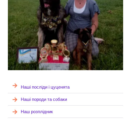
Наші посліди і цуценята
Наші породи та собаки
Наш розплідник