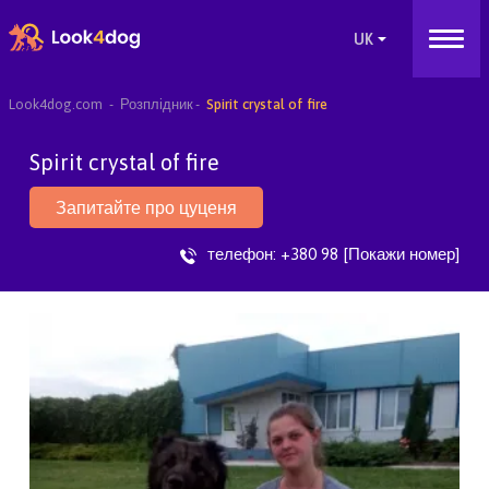
Look4dog.com
Розплідник
Spirit crystal of fire
Spirit crystal of fire
Запитайте про цуценя
телефон:
+380 98 [Покажи номер]