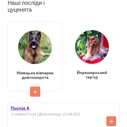
Наші посліди і
цуценята
Йоркширський
Німецька вівчарка
тер’єр
довгошерста
Послід A
2 собаки | 5 сук | Дата посліду: 22.04.2022