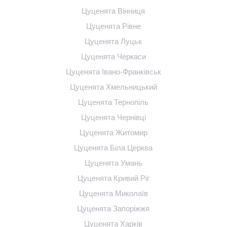
Цуценята Вінниця
Цуценята Рівне
Цуценята Луцьк
Цуценята Черкаси
Цуценята Івано-Франківськ
Цуценята Хмельницький
Цуценята Тернопіль
Цуценята Чернівці
Цуценята Житомир
Цуценята Біла Церква
Цуценята Умань
Цуценята Кривий Ріг
Цуценята Миколаїв
Цуценята Запоріжжя
Цуценята Харків