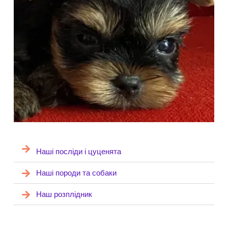
Наші посліди і цуценята
Наші породи та собаки
Наш розплідник