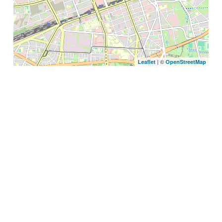
| ©
Leaflet
OpenStreetMap