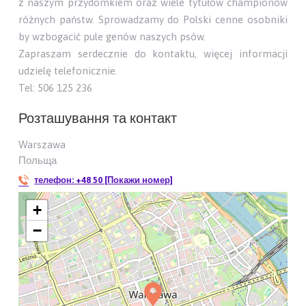
z naszym przydomkiem oraz wiele tytułów championów
różnych państw. Sprowadzamy do Polski cenne osobniki
by wzbogacić pule genów naszych psów.
Zapraszam serdecznie do kontaktu, więcej informacji
udzielę telefonicznie.
Tel: 506 125 236
Розташування та контакт
Warszawa
Польща
телефон:
+48 50 [Покажи номер]
+
−