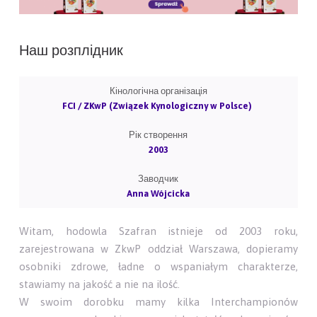
Наш розплідник
Кінологічна організація
FCI / ZKwP (Związek Kynologiczny w Polsce)
Рік створення
2003
Заводчик
Anna Wójcicka
Witam, hodowla Szafran istnieje od 2003 roku,
zarejestrowana w ZkwP oddział Warszawa, dopieramy
osobniki zdrowe, ładne o wspaniałym charakterze,
stawiamy na jakość a nie na ilość.
W swoim dorobku mamy kilka Interchampionów