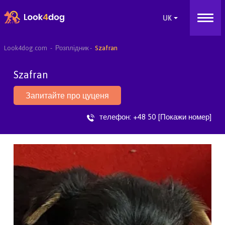
Look4dog.com
Розплідник
Szafran
Szafran
Запитайте про цуценя
телефон:
+48 50 [Покажи номер]