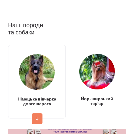
Наші породи
та собаки
Йоркширський
Німецька вівчарка
тер’єр
довгошерста