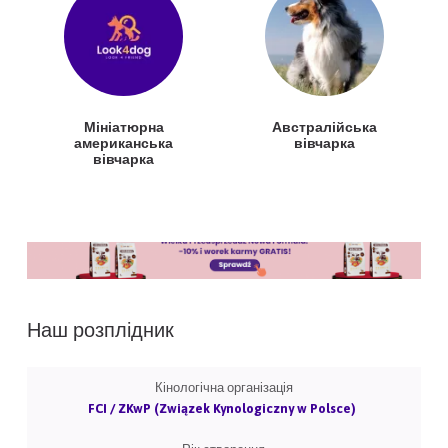
Мініатюрна
Австралійська
американська
вівчарка
вівчарка
Наш розплідник
Кінологічна організація
FCI / ZKwP (Związek Kynologiczny w Polsce)