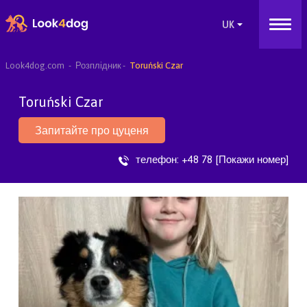
Look4dog.com
Розплідник
Toruński Czar
Toruński Czar
Запитайте про цуценя
телефон:
+48 78 [Покажи номер]