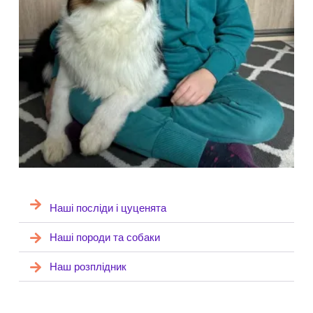
Наші посліди і цуценята
Наші породи та собаки
Наш розплідник