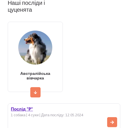
Наші посліди і
цуценята
Австралійська
вівчарка
Послід "P"
1 собака | 4 суки | Дата посліду: 12.05.2024