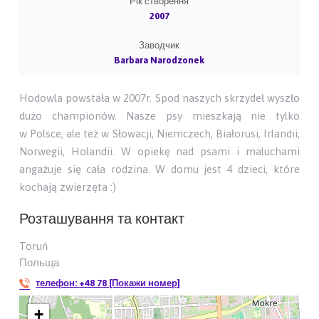
Рік створення
2007
Заводчик
Barbara Narodzonek
Hodowla powstała w 2007r. Spod naszych skrzydeł wyszło
dużo championów. Nasze psy mieszkają nie tylko
w Polsce, ale też w Słowacji, Niemczech, Białorusi, Irlandii,
Norwegii, Holandii. W opiekę nad psami i maluchami
angażuje się cała rodzina. W domu jest 4 dzieci, które
kochają zwierzęta :)
Розташування та контакт
Toruń
Польща
телефон:
+48 78 [Покажи номер]
+