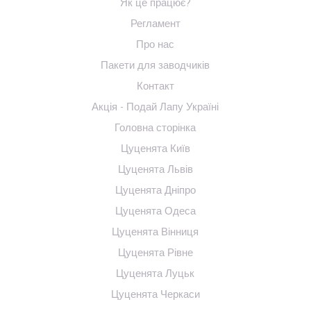
Як це працює?
Регламент
Про нас
Пакети для заводчиків
Контакт
Акція - Подай Лапу Україні
Головна сторінка
Цуценята Київ
Цуценята Львів
Цуценята Дніпро
Цуценята Одеса
Цуценята Вінниця
Цуценята Рівне
Цуценята Луцьк
Цуценята Черкаси