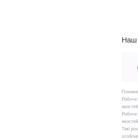
Наш 
Племінн
Робоче 
якостей
Робоче 
якосте
Такі ро
особлив