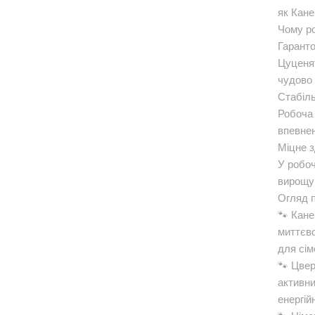
як Кане
Чому р
Гаранто
Цуценят
чудово 
Стабіль
Робоча 
впевнен
Міцне з
У робоч
вирощу
Огляд п
🐾 Кане
миттєво
для сім
🐾 Цвер
активни
енергій