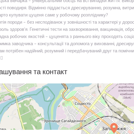
цька вівчарка – універсальний боєць на всі випадки життя. Викори
ості поводиря. Відмінно піддається дресируванню, розумна, витр
рто купувати цуценя саме у робочому розпліднику?
тія породи – без несподіванок у зовнішності та характері у дорос
оль здоров’я. Генетичні тести на захворювання, вакцинація, обро
дка робочих якостей – цуценята з раннього віку проходять соціа
имка заводчика – консультації та допомога у вихованні, дресирув
м потрібен надійний, розумний і передбачуваний друг та помічн
🦺
ашування та контакт