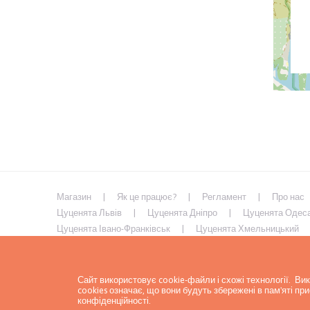
Магазин
Як це працює?
Регламент
Про нас
Цуценята Львів
Цуценята Дніпро
Цуценята Одес
Цуценята Івано-Франківськ
Цуценята Хмельницький
Цуценята Умань
Цуценята Кривий Ріг
Цуценята М
Цуценята Кременчук
Сайт використовує cookie-файли і схожі технології. В
cookies означає, що вони будуть збережені в пам'яті п
конфіденційності
.