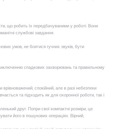
кти, що робить їх передбачуваними у роботі. Вони
оманітні службові завдання.
ових умов, не боятися гучних звуків, бути
, виключенню спадкових захворювань та правильному
и врівноважений, спокійний, але в разі небезпеки
вчається та підходить як для охоронної роботи, так і
нький друг. Попри свої компактні розміри, це
вати його в пошукових операціях. Вірний,