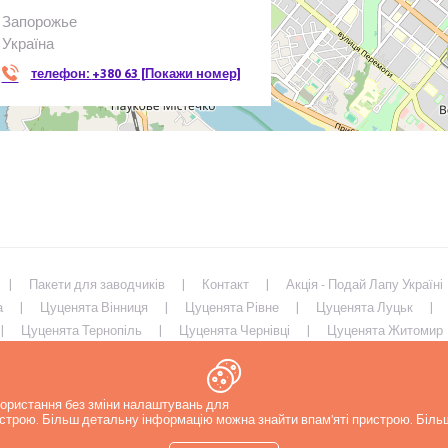
Запорожье
Україна
телефон:
+380 63 [Покажи номер]
Пакети для заводчиків
Контакт
Акція - Подай Лапу Україні
а
Цуценята Вінниця
Цуценята Рівне
Цуценята Луцьк
Цуценята Тернопіль
Цуценята Чернівці
Цуценята Житомир
иколаїв
Цуценята Запоріжжя
Цуценята Харків
Цуценята 
икористання без зміни налаштувань для
ристрою. Більш детальну інформацію можна знайти в
пам'яті пристрою. Біл