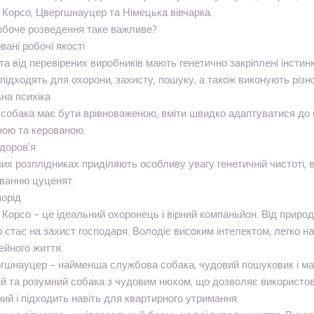
 Корсо, Цвергшнауцер та Німецька вівчарка.
обоче розведення таке важливе?
вані робочі якості
а від перевірених виробників мають генетично закріплені інстин
підходять для охорони, захисту, пошуку, а також виконують різн
на психіка
собака має бути врівноваженою, вміти швидко адаптуватися до н
ою та керованою.
доров’я
их розплідниках приділяють особливу увагу генетичній чистоті
ванню цуценят.
орід
 Корсо – це ідеальний охоронець і вірний компаньйон. Від природ
 стає на захист господаря. Володіє високим інтелектом, легко на
ейного життя.
гшнауцер – найменша службова собака, чудовий пошуковик і мале
й та розумний собака з чудовим нюхом, що дозволяє використову
ний і підходить навіть для квартирного утримання.