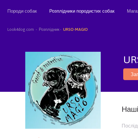
Породи собак
Розплідники породистих собак
Мага
Look4dog.com
Розплідник
URSO-MAGIO
UR
За
Наші
Послід