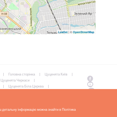
| ©
Leaflet
OpenStreetMap
Головна сторінка
Цуценята Київ
Цуценята Черкаси
Цуценята Біла Церква
Полтава
Цуценята Суми
ьш детальну інформацію можна знайти в Політика