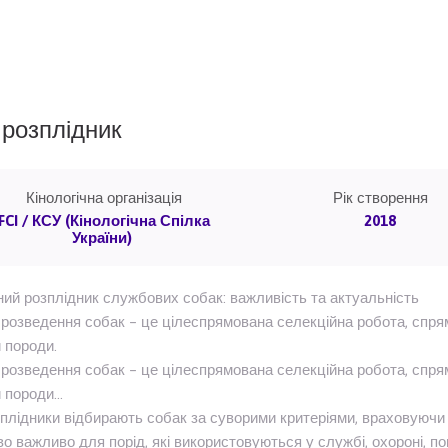
розплідник
Кінологічна організація
Рік створення
FCI / КСУ (Кінологічна Спілка
2018
України)
ий розплідник службових собак: важливість та актуальність
розведення собак – це цілеспрямована селекційна робота, спр
 породи.
розведення собак – це цілеспрямована селекційна робота, спр
й породи…
зплідники відбирають собак за суворими критеріями, враховуючи з
о важливо для порід, які використовуються у службі, охороні, п