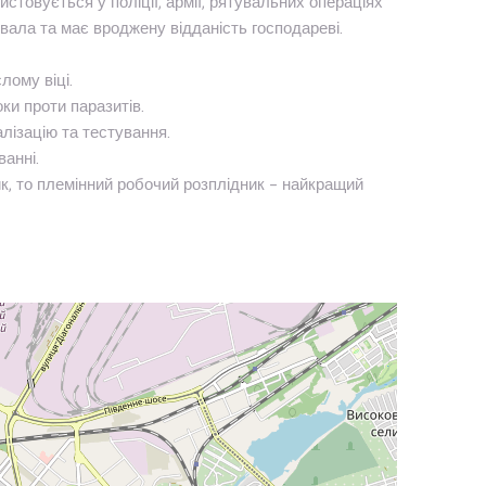
стовується у поліції, армії, рятувальних операціях
ивала та має вроджену відданість господареві.
лому віці.
ки проти паразитів.
лізацію та тестування.
анні.
ик, то племінний робочий розплідник – найкращий