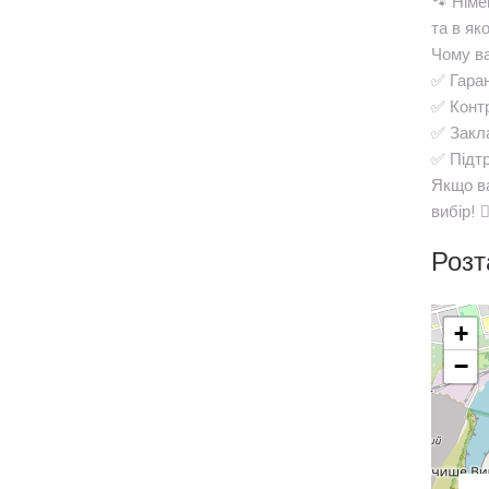
🐾 Німе
та в як
Чому ва
✅ Гаран
✅ Контр
✅ Закла
✅ Підтр
Якщо ва
вибір! 🐕‍
Розт
+
−