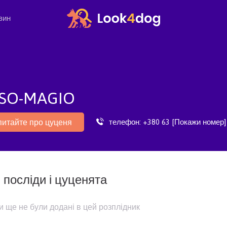
зин
SO-MAGIO
телефон:
+380 63 [Покажи номер]
питайте про цуценя
 посліди і цуценята
и ще не були додані в цей розплідник