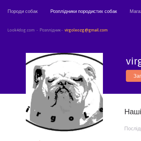
Породи собак
Розплідники породистих собак
Мага
Look4dog.com
Розплідник
virgoleozg@gmail.com
vi
За
Наші
Послід