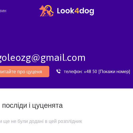
зин
rgoleozg@gmail.com
телефон:
+48 50 [Покажи номер]
питайте про цуценя
 посліди і цуценята
и ще не були додані в цей розплідник