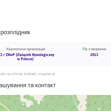
розплідник
Кінологічна організація
Рік створення
CI / ZKwP (Związek Kynologiczny
2013
w Polsce)
am na stronę hodowli, virgoleo.pl
ашування та контакт