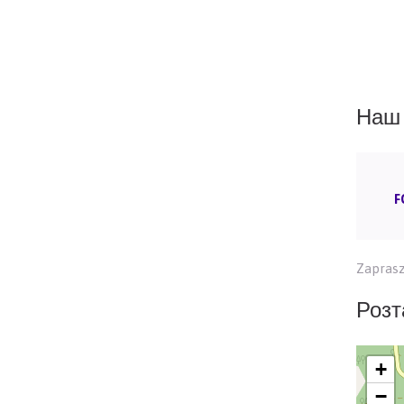
Наш 
F
Zaprasz
Розт
+
−