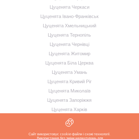
Цуценята Черкаси
Цуценята Івано-Франківськ
Цуценята Хмельницький
Цуценята Тернопіль
Цуценята Чернівці
Цуценята Житомир
Цуценята Біла Церква
Цуценята Умань
Цуценята Кривий Ріг
Цуценята Миколаїв
Цуценята Запоріжжя
Цуценята Харків
Цуценята Полтава
Цуценята Суми
Сайт використовує cookie-файли і схожі технології.
Цуценята Кременчук
Використання без зміни налаштувань для