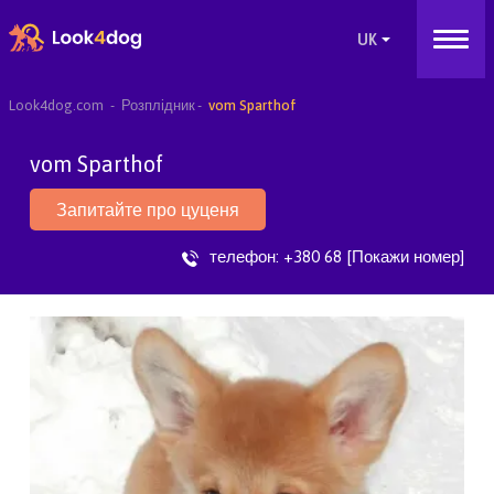
Look4dog.com
Розплідник
vom Sparthof
vom Sparthof
Запитайте про цуценя
телефон:
+380 68 [Покажи номер]