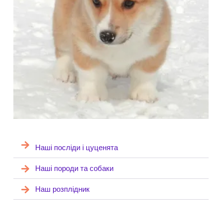
Наші посліди і цуценята
Наші породи та собаки
Наш розплідник