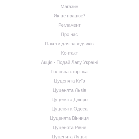
Магазин
Як це працює?
Регламент
Про нас
Пакети для заводчиків
Контакт
Акція - Подай Лапу Україні
Головна сторінка
Цуценята Київ
Цуценята Львів
Цуценята Дніпро
Цуценята Одеса
Цуценята Вінниця
Цуценята Рівне
Цуценята Луцьк