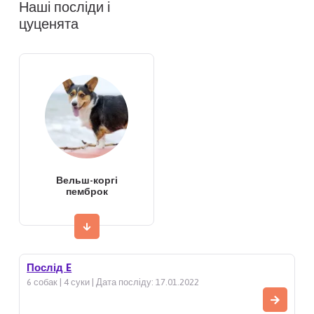
Наші посліди і
цуценята
Вельш-коргі
пемброк
Послід E
6 собак | 4 суки | Дата посліду: 17.01.2022