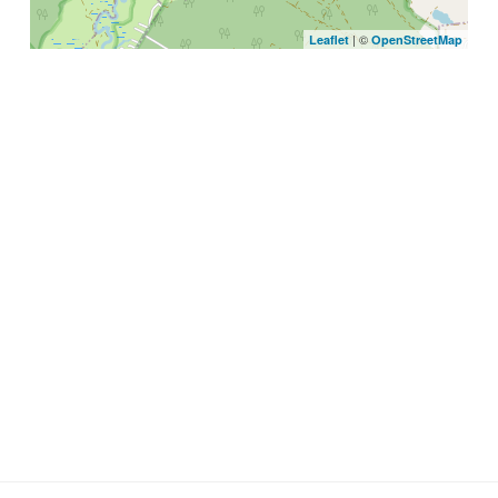
| ©
Leaflet
OpenStreetMap