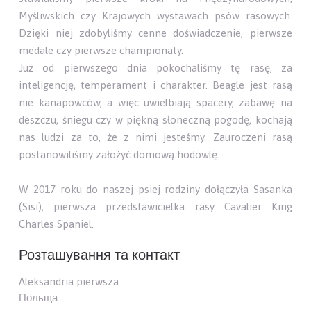
Myśliwskich czy Krajowych wystawach psów rasowych.
Dzięki niej zdobyliśmy cenne doświadczenie, pierwsze
medale czy pierwsze championaty.
Już od pierwszego dnia pokochaliśmy tę rasę, za
inteligencję, temperament i charakter. Beagle jest rasą
nie kanapowców, a więc uwielbiają spacery, zabawę na
deszczu, śniegu czy w piękną słoneczną pogodę, kochają
nas ludzi za to, że z nimi jesteśmy. Zauroczeni rasą
postanowiliśmy założyć domową hodowlę.
W 2017 roku do naszej psiej rodziny dołączyła Sasanka
(Sisi), pierwsza przedstawicielka rasy Cavalier King
Charles Spaniel.
Розташування та контакт
Aleksandria pierwsza
Польща