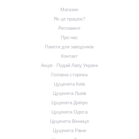
Магазин
Як це працює?
Регламент
Про нас
Пакети для заводчиків
Контакт
Акція - Подай Лапу Україні
Головна сторінка
Цуценята Київ
Цуценята Львів
Цуценята Дніпро
Цуценята Одеса
Цуценята Вінниця
Цуценята Рівне