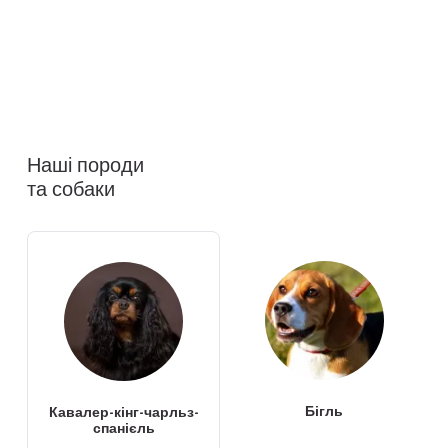
Наші породи
та собаки
Бігль
Кавалер-кінг-чарльз-
спанієль