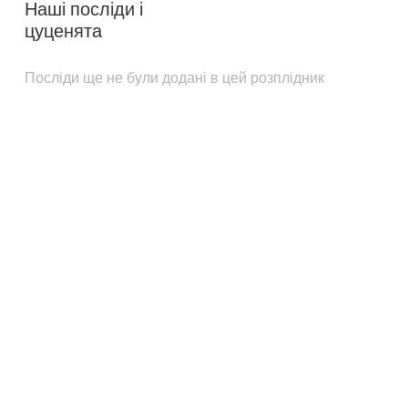
Наші посліди і
цуценята
Посліди ще не були додані в цей розплідник