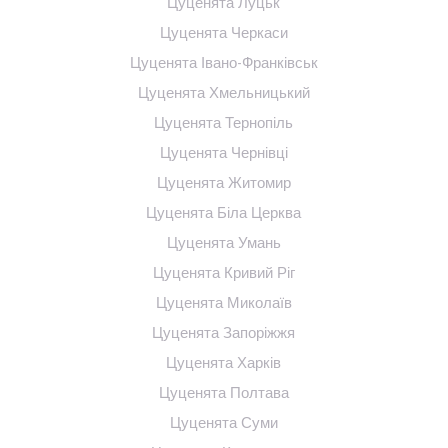
Цуценята Луцьк
Цуценята Черкаси
Цуценята Івано-Франківськ
Цуценята Хмельницький
Цуценята Тернопіль
Цуценята Чернівці
Цуценята Житомир
Цуценята Біла Церква
Цуценята Умань
Цуценята Кривий Ріг
Цуценята Миколаїв
Цуценята Запоріжжя
Цуценята Харків
Цуценята Полтава
Цуценята Суми