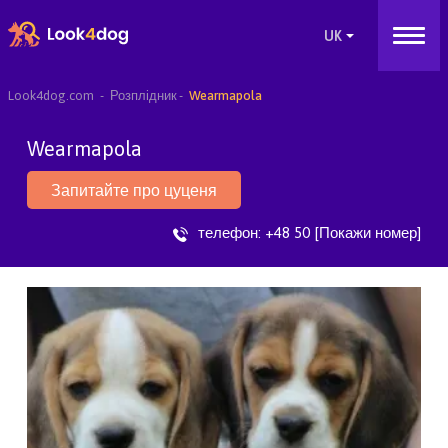
Look4dog.com
Розплідник
Wearmapola
Wearmapola
Запитайте про цуценя
телефон:
+48 50 [Покажи номер]