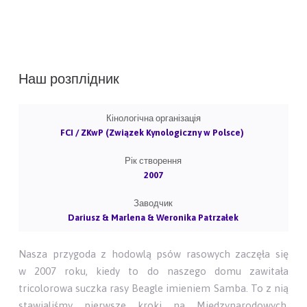
Наш розплідник
Кінологічна організація
FCI / ZKwP (Związek Kynologiczny w Polsce)
Рік створення
2007
Заводчик
Dariusz & Marlena & Weronika Patrzałek
Nasza przygoda z hodowlą psów rasowych zaczęła się
w 2007 roku, kiedy to do naszego domu zawitała
tricolorowa suczka rasy Beagle imieniem Samba. To z nią
stawialiśmy pierwsze kroki na Międzynarodowych,