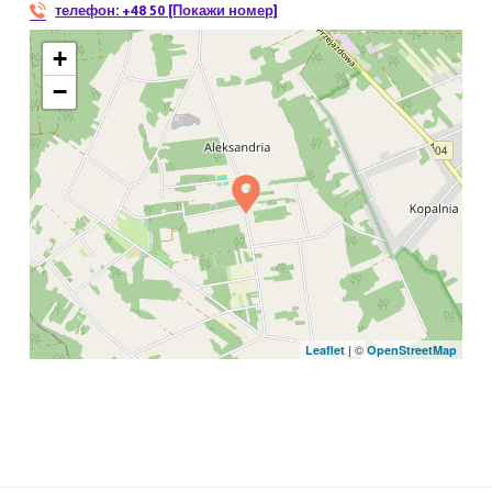
телефон:
+48 50 [Покажи номер]
+
−
| ©
Leaflet
OpenStreetMap