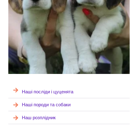
Наші посліди і цуценята
Наші породи та собаки
Наш розплідник