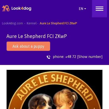
Look4dog.com
Kennel
Aure Le Shepherd FCI ZKwP
Aure Le Shepherd FCI ZKwP
Ask about a puppy
phone:
+48 72 [Show number]