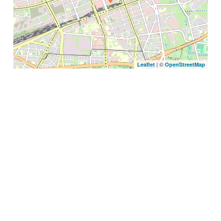
| ©
Leaflet
OpenStreetMap