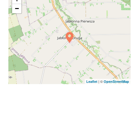
−
| ©
Leaflet
OpenStreetMap