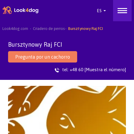
Look4dog.com
Criadero de perros
Bursztynowy Raj FCI
Bursztynowy Raj FCI
Pregunta por un cachorro
tel:
+48 60 [Muestra el número]