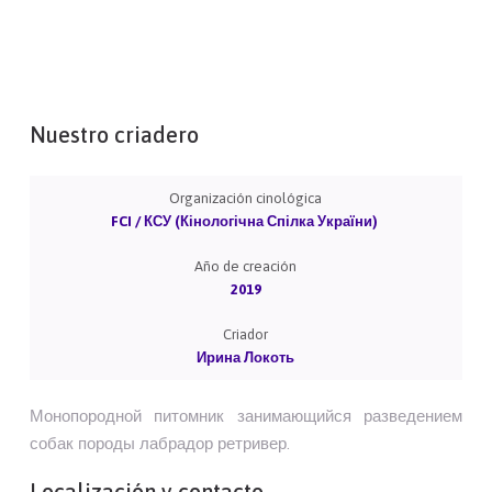
Nuestro criadero
Organización cinológica
FCI / КСУ (Кінологічна Спілка України)
Año de creación
2019
Criador
Ирина Локоть
Монопородной питомник занимающийся разведением
собак породы лабрадор ретривер.
Localización y contacto