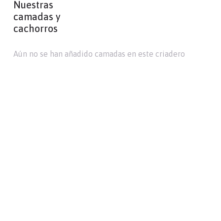
Nuestras
camadas y
cachorros
Aún no se han añadido camadas en este criadero