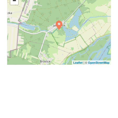
−
| ©
Leaflet
OpenStreetMap