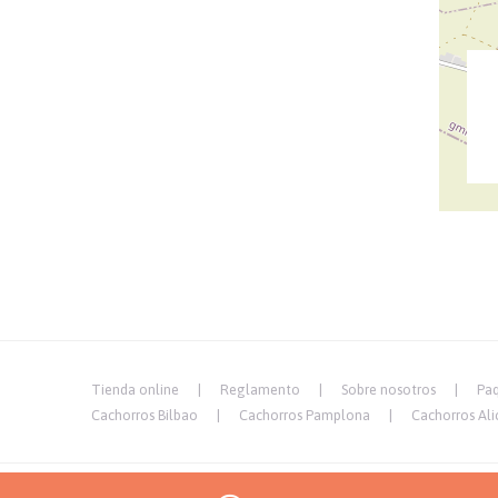
Tienda online
Reglamento
Sobre nosotros
Paq
Cachorros Bilbao
Cachorros Pamplona
Cachorros Ali