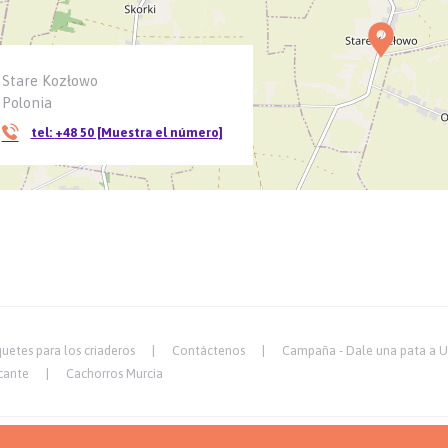
Stare Kozłowo
Polonia
tel:
+48 50 [Muestra el número]
uetes para los criaderos
Contáctenos
Campaña - Dale una pata a U
cante
Cachorros Murcia