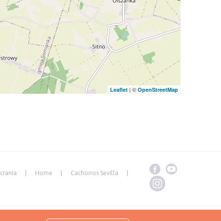
| ©
Leaflet
OpenStreetMap
crania
Home
Cachorros Sevilla