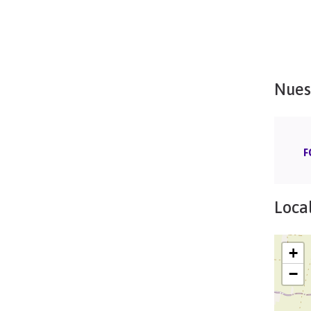
Nues
F
Local
+
−