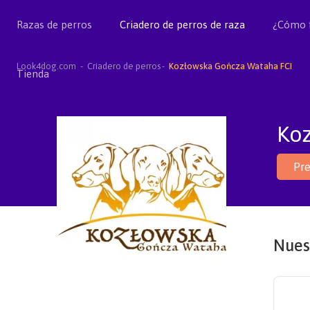
Razas de perros
Criadero de perros de raza
¿Cómo 
Look4dog.com
Criadero de perros
Kozłowska Gończa Wataha FCI
Tienda
Ko
Pre
Nues