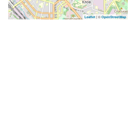
| ©
Leaflet
OpenStreetMap