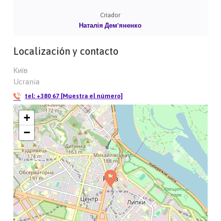
Criador
Наталія Дем'яненко
Localización y contacto
Київ
Ucrania
tel:
+380 67 [Muestra el número]
+
−