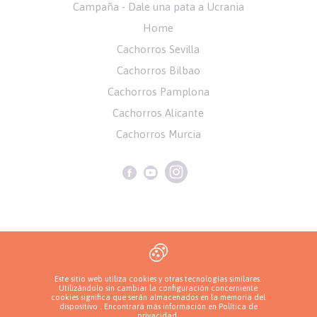
Campaña - Dale una pata a Ucrania
Home
Cachorros Sevilla
Cachorros Bilbao
Cachorros Pamplona
Cachorros Alicante
Cachorros Murcia
Política de privacidad
Este sitio web utiliza cookies y otras tecnologías similares.
Utilizándolo sin cambiar la configuración concerniente
cookies significa que serán almacenados en la memoria del
Copyrights ( c ) 2026 Look4dog.com
dispositivo . Encontrará más información en
Política de
privacidad
.