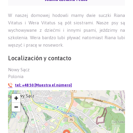
W naszej domowej hodowli mamy dwie suczki Riana
Vitatus i Wera Vitatus są pół siostrami. Nasze psy są
wychowywane z dziećmi i innymi psami, jeździmy na
szkolenia. Wera bardzo lubi pływać natomiast Riana lubi
węszyć i pracę w nosework.
Localización y contacto
Nowy Sącz
Polonia
tel:
+48 50 [Muestra el número]
+
−