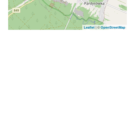
| ©
Leaflet
OpenStreetMap