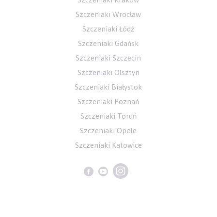
Szczeniaki Wrocław
Szczeniaki Łódź
Szczeniaki Gdańsk
Szczeniaki Szczecin
Szczeniaki Olsztyn
Szczeniaki Białystok
Szczeniaki Poznań
Szczeniaki Toruń
Szczeniaki Opole
Szczeniaki Katowice