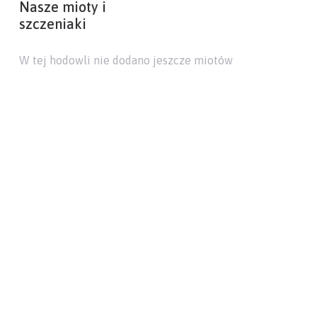
Nasze mioty i
szczeniaki
W tej hodowli nie dodano jeszcze miotów