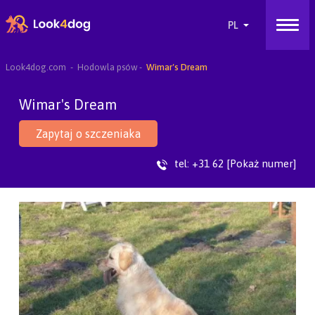
Look4dog.com
Hodowla psów
Wimar's Dream
Wimar's Dream
Zapytaj o szczeniaka
tel:
+31 62 [Pokaż numer]