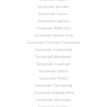
Szczeniaki Koszalin
Szczeniaki Leszno
Szczeniaki Legnica
Szczeniaki Wałbrzych
Szczeniaki Jelenia Góra
Szczeniaki Piotrków Trybunalski
Szczeniaki Inowrocław
Szczeniaki Włocławek
Szczeniaki Grudziądz
Szczeniaki Gdynia
Szczeniaki Mielec
Szczeniaki Tarnobrzeg
Szczeniaki Stalowa Wola
Szczeniaki Warszawa
Szczeniaki Kraków