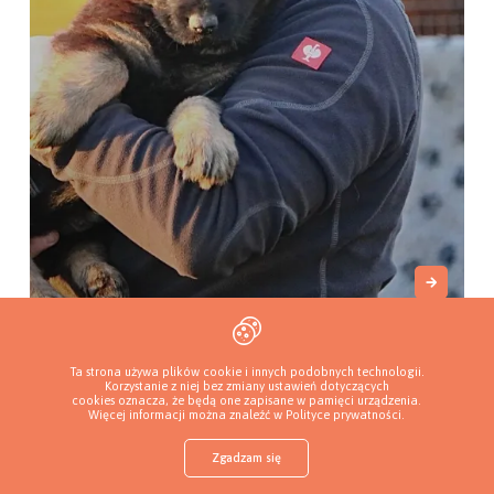
Rempaja (FCI)
Skwierzyna, Polska
Ta strona używa plików cookie i innych podobnych technologii.
Korzystanie z niej bez zmiany ustawień dotyczących
cookies oznacza, że będą one zapisane w pamięci urządzenia.
Więcej informacji można znaleźć w
Polityce prywatności
.
Zgadzam się
Sklep z karmą
Znajdź szczeniaka
Dodaj hodowlę
Zaloguj
Więcej