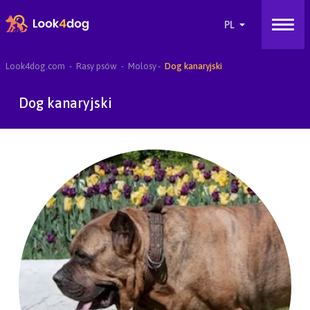
Look4dog.com
Rasy psów
Molosy
Dog kanaryjski
Dog kanaryjski