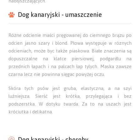
nabłyszczających.
Dog kanaryjski - umaszczenie
Różne odcienie maści pręgowanej do ciemnego brązu po
odcien jasno szary i blond. Płowa występuje w róznych
odcieniach, może byc także piaskowa. Białe znaczenia są
dopuszczalne na klatce piersiowej, podgardlu na
przednich łapach i na palcach łap tylych. Maska zawsze
czarna lecz nie powinna sięgac powyżej oczu.
Skóra tych psów jest gruba, elastyczna, a na szyi
luźniejsza. Sierść jest krótka, przylegająca i bez
podszerstka. W dotyku twarda. Za to na uszach jest
króciutka i delikatna.
Dog kanaryjski - choroby