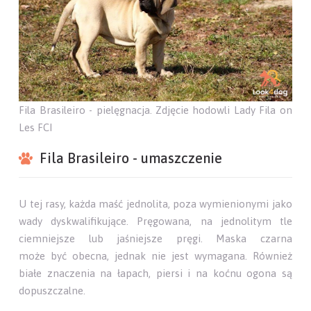
Fila Brasileiro - pielęgnacja. Zdjęcie hodowli Lady Fila on
Les FCI
Fila Brasileiro - umaszczenie
U tej rasy, każda maść jednolita, poza wymienionymi jako
wady dyskwalifikujące. Pręgowana, na jednolitym tle
ciemniejsze lub jaśniejsze pręgi. Maska czarna
może być obecna, jednak nie jest wymagana. Również
białe znaczenia na łapach, piersi i na koćnu ogona są
dopuszczalne.