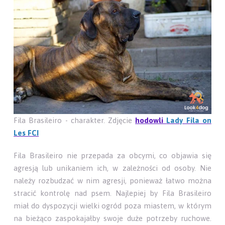
Fila Brasileiro - charakter. Zdjęcie
hodowli
Lady Fila on
Les FCI
Fila Brasileiro nie przepada za obcymi, co objawia się
agresją lub unikaniem ich, w zależności od osoby. Nie
należy rozbudzać w nim agresji, ponieważ łatwo można
stracić kontrolę nad psem. Najlepiej by Fila Brasileiro
miał do dyspozycji wielki ogród poza miastem, w którym
na bieżąco zaspokajałby swoje duże potrzeby ruchowe.