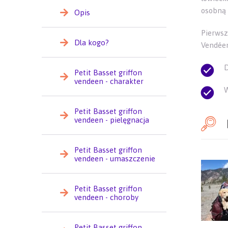
osobną 
Opis
Pierws
Dla kogo?
Vendéen
D
Petit Basset griffon
vendeen - charakter
W
Petit Basset griffon
vendeen - pielęgnacja
Petit Basset griffon
vendeen - umaszczenie
Petit Basset griffon
vendeen - choroby
Petit Basset griffon