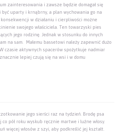
trum zainteresowania i zawsze będzie domagał się
 być uparty i krnąbrny, a plan wychowania go na
 konsekwencji w działaniu i cierpliwości możne
inienie swojego właściciela. Ten towarzyski pies
jących jego rodzinę. Jednak w stosunku do innych
h sam na sam. Małemu bassetowi należy zapewnić dużo
. W czasie aktywnych spacerów spożytkuje nadmiar
nacznie lepiej czują się na wsi i w domu
czotkowanie jego sierści raz na tydzień. Brodę psa
j co pół roku wyskub ręcznie martwe i luźne włosy.
 więcej włosów z szyi, aby podkreślić jej kształt.