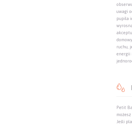
obserwu
uwagi o
pupila 
wyrosną
akceptu
domowyc
ruchu, 
energii
jednorod
Petit B
możesz 
Jeśli p