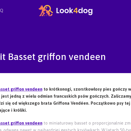
AQ
it Basset griffon vendeen
asset griffon vendeen
to krótkonogi, szorstkowłosy pies gończy 
 jest jedną z wielu odmian francuskich psów gończych. Zaliczamy j
zi się od większego brata Griffona Vendéen. Początkowo psy tej 
ające i króliki.
asset griffon vendeen
to miniaturowy basset o proporcjonalnie zm
a, odwaga nawet w najbardziej gęstych kryjówkach. W latach 50-ty