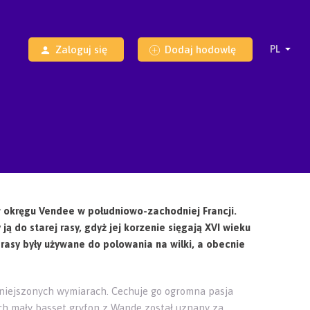
Zaloguj się
Dodaj hodowlę
w okręgu Vendee w południowo-zachodniej Francji.
ą do starej rasy, gdyż jej korzenie sięgają XVI wieku
rasy były używane do polowania na wilki, a obecnie
niejszonych wymiarach. Cechuje go ogromna pasja
ch mały basset gryfon z Wande został uznany za