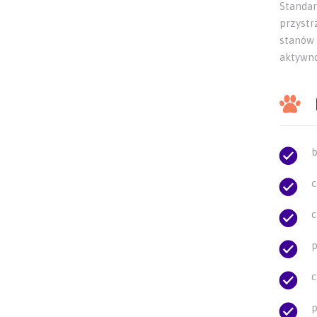
Standar
przystr
stanów 
aktywno
b
c
c
p
c
p