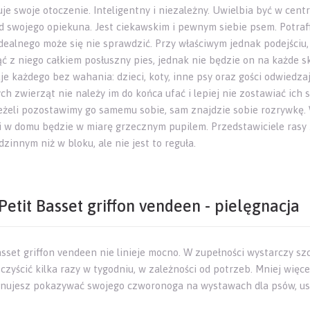
je swoje otoczenie. Inteligentny i niezależny. Uwielbia być w cen
d swojego opiekuna. Jest ciekawskim i pewnym siebie psem. Potrafi
idealnego może się nie sprawdzić. Przy właściwym jednak podejściu,
ć z niego całkiem posłuszny pies, jednak nie będzie on na każde sk
je każdego bez wahania: dzieci, koty, inne psy oraz gości odwiedza
h zwierząt nie należy im do końca ufać i lepiej nie zostawiać ic
jeżeli pozostawimy go samemu sobie, sam znajdzie sobie rozrywkę
 i w domu będzie w miarę grzecznym pupilem. Przedstawiciele rasy z
zinnym niż w bloku, ale nie jest to reguła.
Petit Basset griffon vendeen - pielęgnacja
asset griffon vendeen nie linieje mocno. W zupełności wystarczy sz
czyścić kilka razy w tygodniu, w zależności od potrzeb. Mniej więce
lanujesz pokazywać swojego czworonoga na wystawach dla psów, usuń