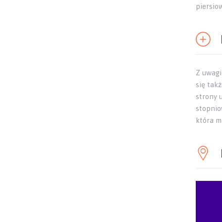
piersio
Z uwagi
się tak
strony 
stopnio
która m