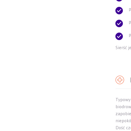
p
p
p
Sierść j
Typowym
biodrow
zapobie
niepokó
Dość cz