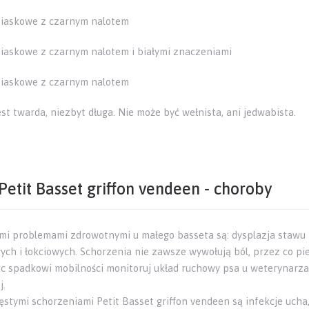
iaskowe z czarnym nalotem
iaskowe z czarnym nalotem i białymi znaczeniami
iaskowe z czarnym nalotem
est twarda, niezbyt długa. Nie może być wełnista, ani jedwabista.
Petit Basset griffon vendeen - choroby
i problemami zdrowotnymi u małego basseta są: dysplazja stawu
ych i łokciowych. Schorzenia nie zawsze wywołują ból, przez co pi
c spadkowi mobilności monitoruj układ ruchowy psa u weterynarza ra
j.
ęstymi schorzeniami Petit Basset griffon vendeen są infekcje ucha,