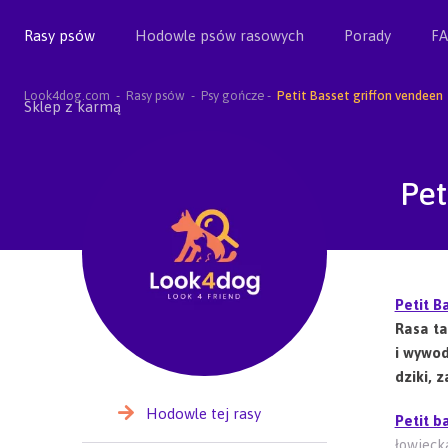
Rasy psów
Hodowle psów rasowych
Porady
F
Look4dog.com
Rasy psów
Psy gończe
Petit Basset griffon vendeen
Sklep z karmą
Pet
Petit B
Rasa ta
i wywod
dziki, z
Hodowle tej rasy
Petit b
łowieck