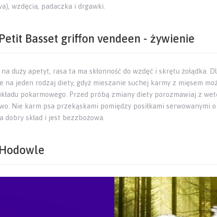
wa), wzdęcia, padaczka i drgawki.
Petit Basset griffon vendeen - żywienie
 na duży apetyt, rasa ta ma skłonność do wzdęć i skrętu żołądka. D
że na jeden rodzaj diety, gdyż mieszanie suchej karmy z mięsem mo
układu pokarmowego. Przed próbą zmiany diety porozmawiaj z wet
wo. Nie karm psa przekąskami pomiędzy posiłkami serwowanymi o s
a dobry skład i jest bezzbożowa.
Hodowle