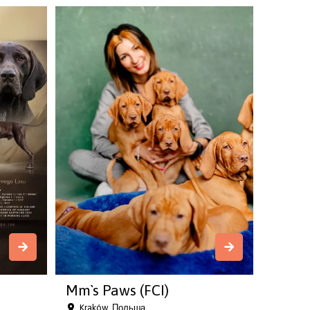
Mm`s Paws (FCI)
Kraków, Польша