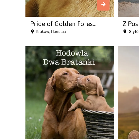
Pride of Golden Fores...
Z Posi
Kraków, Польша
Gryfó