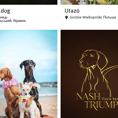
ldog
Utazó
нець-
Gorzów Wielkopolski, Польша
ьський, Украина