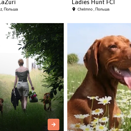
LaZuri
Ladies Hunt FCI
dz, Польша
Chełmno , Польша