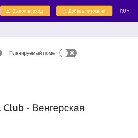
Выполни вход
Добавь питомник
Планируемый помёт
l Club - Венгерская