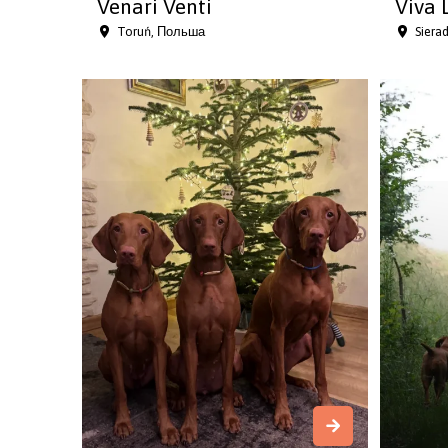
Venari Venti
Viva 
Toruń, Польша
Siera