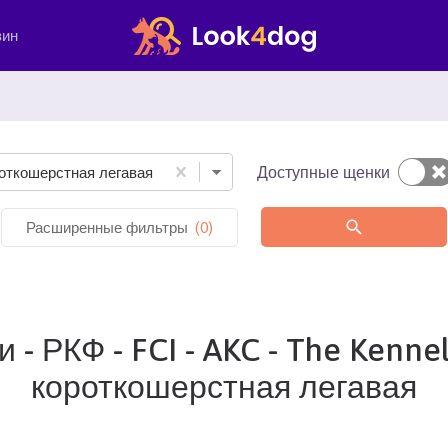
зин
Доступные щенки
роткошерстная легавая
Расширенные фильтры
(
0
)
- РКФ - FCI - AKC - The Kenne
короткошерстная легавая