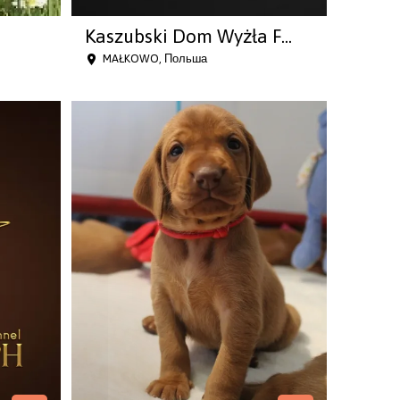
Kaszubski Dom Wyżła F...
MAŁKOWO, Польша