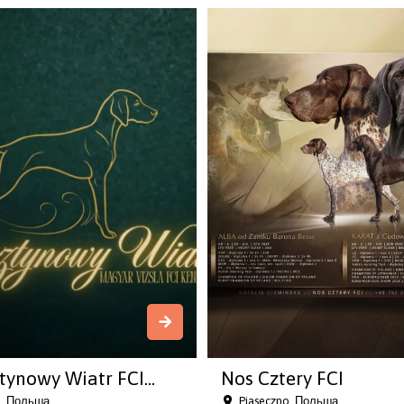
tynowy Wiatr FCI...
Nos Cztery FCI
o, Польша
Piaseczno, Польша