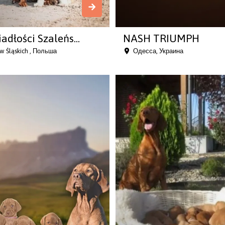
adłości Szaleńs...
NASH TRIUMPH
w Śląskich , Польша
Одесса, Украина