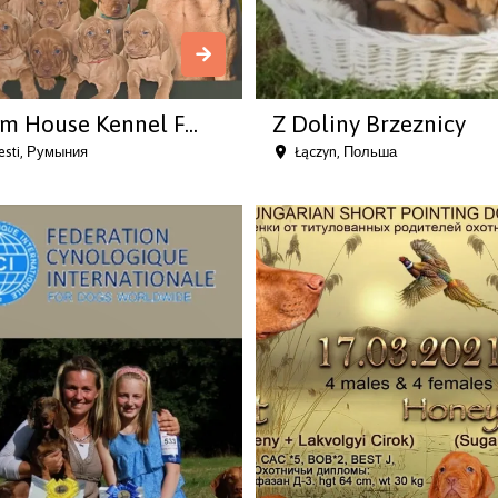
m House Kennel F...
Z Doliny Brzeznicy
esti, Румыния
Łączyn, Польша