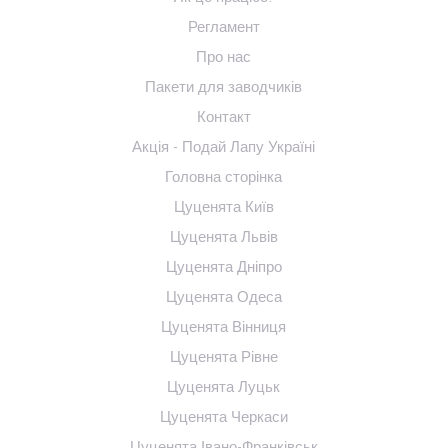
Регламент
Про нас
Пакети для заводчиків
Контакт
Акція - Подай Лапу Україні
Головна сторінка
Цуценята Київ
Цуценята Львів
Цуценята Дніпро
Цуценята Одеса
Цуценята Вінниця
Цуценята Рівне
Цуценята Луцьк
Цуценята Черкаси
Цуценята Івано-Франківськ