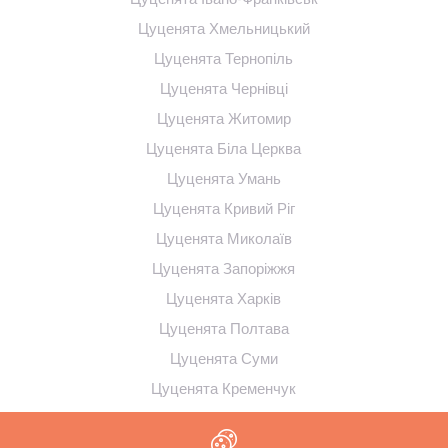
Цуценята Хмельницький
Цуценята Тернопіль
Цуценята Чернівці
Цуценята Житомир
Цуценята Біла Церква
Цуценята Умань
Цуценята Кривий Ріг
Цуценята Миколаїв
Цуценята Запоріжжя
Цуценята Харків
Цуценята Полтава
Цуценята Суми
Цуценята Кременчук