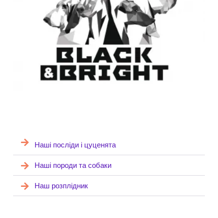
Наші посліди і цуценята
Наші породи та собаки
Наш розплідник