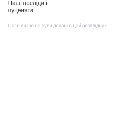
Наші посліди і
цуценята
Посліди ще не були додані в цей розплідник