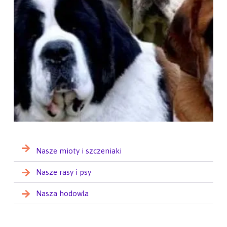
Nasze mioty i szczeniaki
Nasze rasy i psy
Nasza hodowla