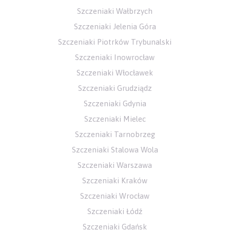
Szczeniaki Wałbrzych
Szczeniaki Jelenia Góra
Szczeniaki Piotrków Trybunalski
Szczeniaki Inowrocław
Szczeniaki Włocławek
Szczeniaki Grudziądz
Szczeniaki Gdynia
Szczeniaki Mielec
Szczeniaki Tarnobrzeg
Szczeniaki Stalowa Wola
Szczeniaki Warszawa
Szczeniaki Kraków
Szczeniaki Wrocław
Szczeniaki Łódź
Szczeniaki Gdańsk