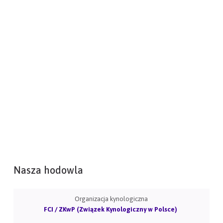
Nasza hodowla
Organizacja kynologiczna
FCI / ZKwP (Związek Kynologiczny w Polsce)