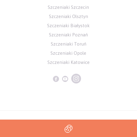
Szczeniaki Szczecin
Szczeniaki Olsztyn
Szczeniaki Białystok
Szczeniaki Poznań
Szczeniaki Toruń
Szczeniaki Opole
Szczeniaki Katowice
Polityka prywatności
Regulamin