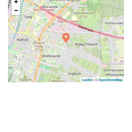
+
−
| ©
Leaflet
OpenStreetMap