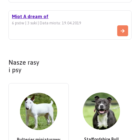
Miot A dream of
6 psów | 3 suki | Data miotu: 19.04.2019
Nasze rasy
i psy
Staffordshire Bull
Bulterier miniaturowy