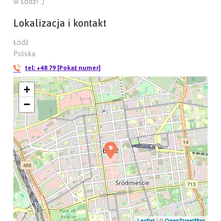
w Łodzi :)
Lokalizacja i kontakt
Łódź
Polska
tel:
+48 79 [Pokaż numer]
+
−
| ©
Leaflet
OpenStreetMap