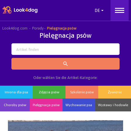
Look4dog.com
Porady
Pielęgnacja psów
Pielęgnacja psów
Oder wählen Sie die Artikel-Kategorie:
Imiona dla psa
Zdjęcia psów
Szkolenie psów
Żywienie
Choroby psów
Pielęgnacja psów
Wychowanie psa
Wystawy i hodowle