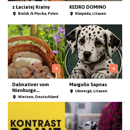
z Łaciatej Krainy
KEDRO DOMINO
Bielsk /k Płocka, Polen
Klaipėda, Litauen
Dalmatiner vom
Margulio Sapnas
Nienburge...
Ukmergė, Litauen
Wietzen, Deutschland