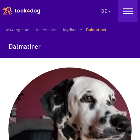
Look4dog.com
Hunderassen
Jagdhunde
Dalmatiner
Dalmatiner