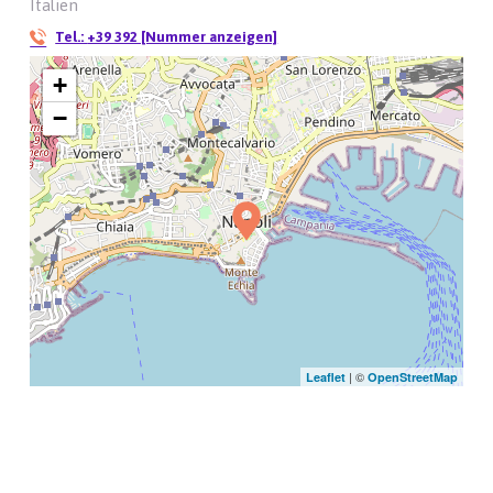
Italien
Tel.:
+39 392 [Nummer anzeigen]
+
−
| ©
Leaflet
OpenStreetMap