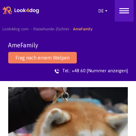
Look4dog.com
Rassehunde-Züchter
AmeFamily
AmeFamily
Frag nach einem Welpen
Tel.:
+48 60 [Nummer anzeigen]