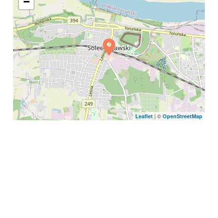
−
| ©
Leaflet
OpenStreetMap