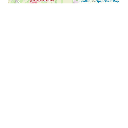
| ©
Leaflet
OpenStreetMap