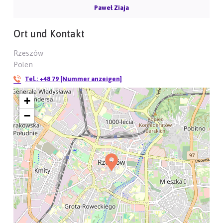
Paweł Ziaja
Ort und Kontakt
Rzeszów
Polen
Tel.:
+48 79 [Nummer anzeigen]
+
−