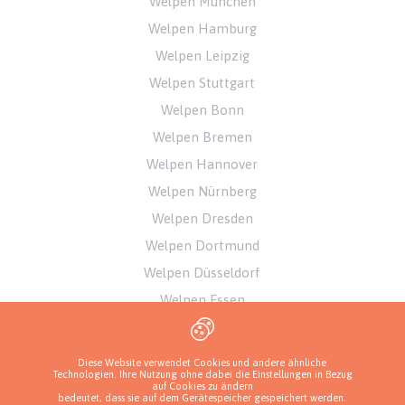
Welpen München
Welpen Hamburg
Welpen Leipzig
Welpen Stuttgart
Welpen Bonn
Welpen Bremen
Welpen Hannover
Welpen Nürnberg
Welpen Dresden
Welpen Dortmund
Welpen Düsseldorf
Welpen Essen
Welpen Köln
Welpen Wien
Diese Website verwendet Cookies und andere ähnliche
Technologien. Ihre Nutzung ohne dabei die Einstellungen in Bezug
Welpen Innsbruck
auf Cookies zu ändern
bedeutet, dass sie auf dem Gerätespeicher gespeichert werden.