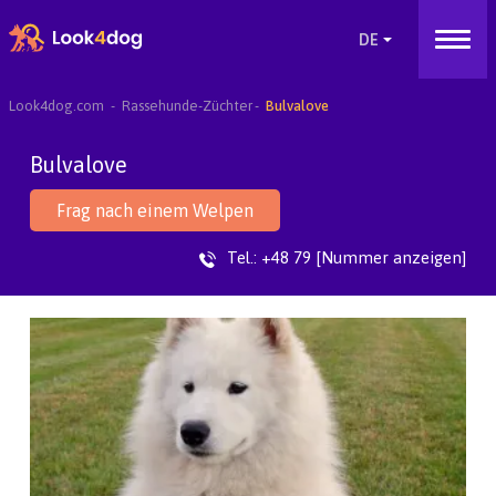
Look4dog.com
Rassehunde-Züchter
Bulvalove
Bulvalove
Frag nach einem Welpen
Tel.:
+48 79 [Nummer anzeigen]