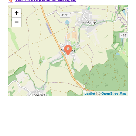
+
−
| ©
Leaflet
OpenStreetMap