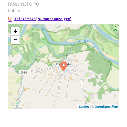
FRASSINETO PO
Italien
Tel.:
+39 348 [Nummer anzeigen]
+
−
| ©
Leaflet
OpenStreetMap