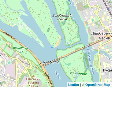
| ©
Leaflet
OpenStreetMap