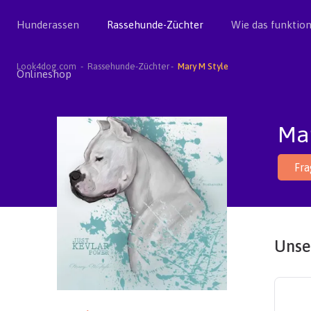
Hunderassen
Rassehunde-Züchter
Wie das funktion
Look4dog.com
Rassehunde-Züchter
Mary M Style
Onlineshop
Mar
Fr
Unse