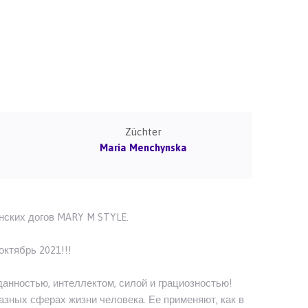
Züchter
Maria Menchynska
ских догов MARY M STYLE.
октябрь 2021!!!
данностью, интеллектом, силой и грациозностью!
азных сферах жизни человека. Ее применяют, как в