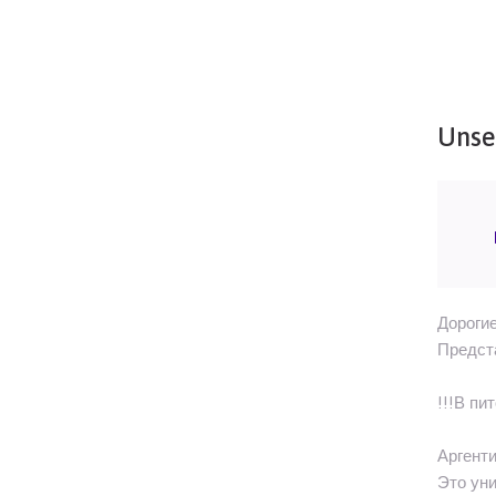
Unse
Дорогие
Предст
!!!В пи
Аргенти
Это уни