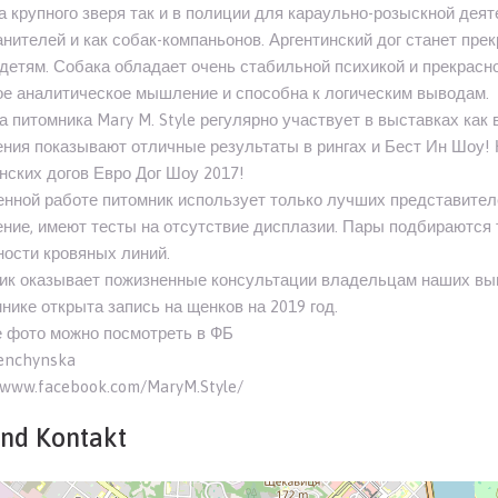
а крупного зверя так и в полиции для караульно-розыскной деят
нителей и как собак-компаньонов. Аргентинский дог станет пре
етям. Собака обладает очень стабильной психикой и прекрасно
ое аналитическое мышление и способна к логическим выводам.
 питомника Mary M. Style регулярно участвует в выставках как 
ения показывают отличные результаты в рингах и Бест Ин Шоу
нских догов Евро Дог Шоу 2017!
нной работе питомник использует только лучших представител
ние, имеют тесты на отсутствие дисплазии. Пары подбираются 
ости кровяных линий.
ик оказывает пожизненные консультации владельцам наших вып
нике открыта запись на щенков на 2019 год.
 фото можно посмотреть в ФБ
enchynska
/www.facebook.com/MaryM.Style/
und Kontakt