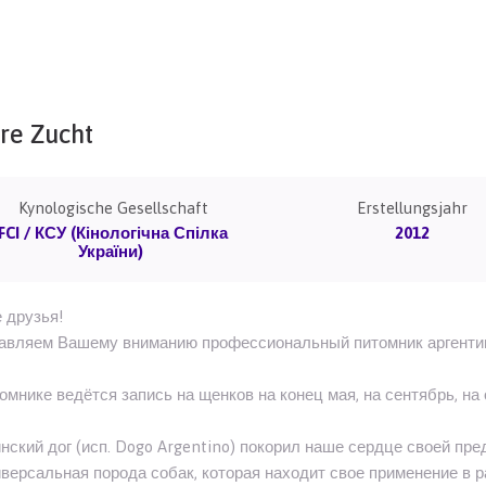
re Zucht
Kynologische Gesellschaft
Erstellungsjahr
FCI / КСУ (Кінологічна Спілка
2012
України)
 друзья!
авляем Вашему вниманию профессиональный питомник аргентин
томнике ведётся запись на щенков на конец мая, на сентябрь, на 
нский дог (исп. Dogo Argentino) покорил наше сердце своей пре
версальная порода собак, которая находит свое применение в р