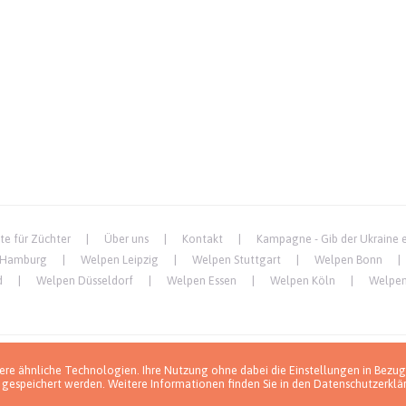
te für Züchter
Über uns
Kontakt
Kampagne - Gib der Ukraine 
 Hamburg
Welpen Leipzig
Welpen Stuttgart
Welpen Bonn
d
Welpen Düsseldorf
Welpen Essen
Welpen Köln
Welpen
re ähnliche Technologien. Ihre Nutzung ohne dabei die Einstellungen in Bezug
 gespeichert werden. Weitere Informationen finden Sie in den
Datenschutzerklä