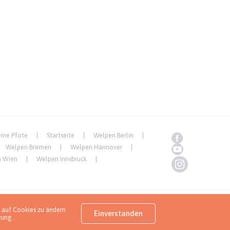
eine Pfote
Startseite
Welpen Berlin
Welpen Bremen
Welpen Hannover
 Wien
Welpen Innsbruck
 auf Cookies zu ändern
Copyrights ( c ) 2026 Look4dog.com
Einverstanden
rung
.