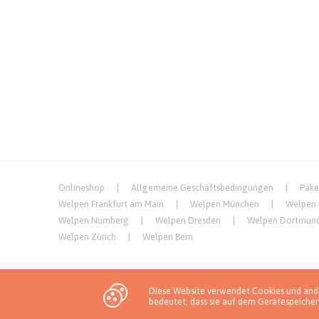
Onlineshop
Allgemeine Geschäftsbedingungen
Pake
Welpen Frankfurt am Main
Welpen München
Welpen
Welpen Nürnberg
Welpen Dresden
Welpen Dortmun
Welpen Zürich
Welpen Bern
Diese Website verwendet Cookies und ande
Datenschutzbestimmungen
bedeutet, dass sie auf dem Gerätespeicher