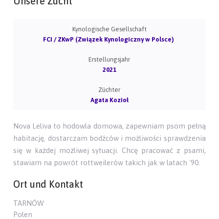
Unsere Zucht
Kynologische Gesellschaft
FCI / ZKwP (Związek Kynologiczny w Polsce)
Erstellungsjahr
2021
Züchter
Agata Kozioł
Nova Leliva to hodowla domowa, zapewniam psom pełną
habitację, dostarczam bodźców i możliwości sprawdzenia
się w każdej możliwej sytuacji. Chcę pracować z psami,
stawiam na powrót rottweilerów takich jak w latach '90.
Ort und Kontakt
TARNÓW
Polen