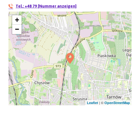
Tel.:
+48 79 [Nummer anzeigen]
+
−
| ©
Leaflet
OpenStreetMap